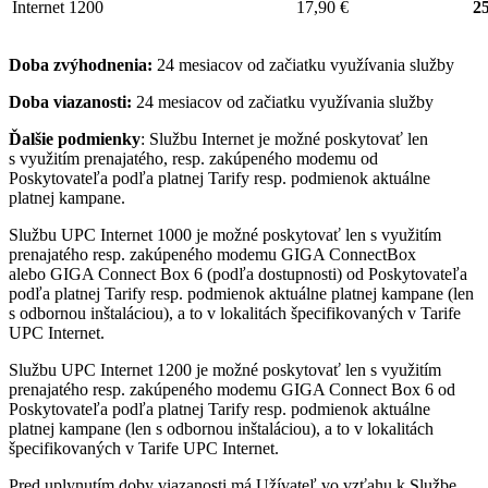
Internet 1200
17,90 €
25
Doba zvýhodnenia:
24 mesiacov od začiatku využívania služby
Doba viazanosti:
24 mesiacov od začiatku využívania služby
Ďalšie podmienky
: Službu Internet je možné poskytovať len
s využitím prenajatého, resp. zakúpeného modemu od
Poskytovateľa podľa platnej Tarify resp. podmienok aktuálne
platnej kampane.
Službu UPC Internet 1000 je možné poskytovať len s využitím
prenajatého resp. zakúpeného modemu GIGA ConnectBox
alebo GIGA Connect Box 6 (podľa dostupnosti) od Poskytovateľa
podľa platnej Tarify resp. podmienok aktuálne platnej kampane (len
s odbornou inštaláciou), a to v lokalitách špecifikovaných v Tarife
UPC Internet.
Službu UPC Internet 1200 je možné poskytovať len s využitím
prenajatého resp. zakúpeného modemu GIGA Connect Box 6 od
Poskytovateľa podľa platnej Tarify resp. podmienok aktuálne
platnej kampane (len s odbornou inštaláciou), a to v lokalitách
špecifikovaných v Tarife UPC Internet.
Pred uplynutím doby viazanosti má Užívateľ vo vzťahu k Službe,