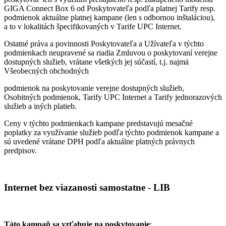
GIGA Connect Box 6 od Poskytovateľa podľa platnej Tarify resp.
podmienok aktuálne platnej kampane (len s odbornou inštaláciou),
a to v lokalitách špecifikovaných v Tarife UPC Internet.
Ostatné práva a povinnosti Poskytovateľa a Užívateľa v týchto
podmienkach neupravené sa riadia Zmluvou o poskytovaní verejne
dostupných služieb, vrátane všetkých jej súčastí, t.j. najmä
Všeobecných obchodných
podmienok na poskytovanie verejne dostupných služieb,
Osobitných podmienok, Tarify UPC Internet a Tarify jednorazových
služieb a iných platieb.
Ceny v týchto podmienkach kampane predstavujú mesačné
poplatky za využívanie služieb podľa týchto podmienok kampane a
sú uvedené vrátane DPH podľa aktuálne platných právnych
predpisov.
Internet bez viazanosti samostatne - LIB
Táto kampaň sa vzťahuje na poskytovanie
: