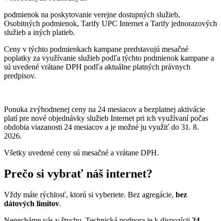
podmienok na poskytovanie verejne dostupných služieb,
Osobitných podmienok, Tarify UPC Internet a Tarify jednorazových
služieb a iných platieb.
Ceny v týchto podmienkach kampane predstavujú mesačné
poplatky za využívanie služieb podľa týchto podmienok kampane a
sú uvedené vrátane DPH podľa aktuálne platných právnych
predpisov.
Ponuka zvýhodnenej ceny na 24 mesiacov a bezplatnej aktivácie
platí
pre nové objednávky služieb Internet pri ich využívaní počas
obdobia viazanosti 24 mesiacov a je možné ju využiť do 31. 8.
2026.
Všetky uvedené ceny sú mesačné a vrátane DPH.
Prečo si vybrať náš internet?
Vždy máte rýchlosť, ktorú si vyberiete. Bez agregácie,
bez
dátových limitov
.
Nenecháme vás v štychu. Technická podpora je k dispozícii
24