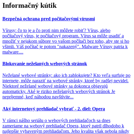
Informačný kútik
Bezpečná ochrana pred počítačovými vírusmi
Vírusy: čo to je a čo proti nim môžete robiť? Vírus, alebo
počítačový vírus, je počítačový program. Vírus sa môže usadiť a
množiť v nejakom súbore vo vašom počítači bez toho, aby ste si ho
všimli. Váš počítač je potom "nakazený". Malware Vírusy patria k
malware....
Blokovanie neželaných webových stránok
Neželané webové stránky: ako ich zablokujete? Kto veľa surfuje po
internete, môže naraziť na webové stránky, ktoré by radšej nevidel.
Niektoré neželané webové stránky sa dokonca objavujú
automaticky. Aké je riziko neželaných webových stránok Je
nepríjemné, keď náhodou navštívite...
Aký internetový prehliadač vybrať - 2. diel: Opera
V rámci nášho seriálu o webových prehliadačoch sa dnes
zameriame na webový prehliadač Opera, ktorý patril dlhodobo k
najlepšie vybaveným prehliadačom. Jeho kvalita však nebola nikdy