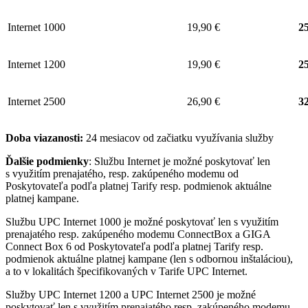
Internet 1000
19,90 €
25
Internet 1200
19,90 €
25
Internet 2500
26,90 €
32
Doba viazanosti:
24 mesiacov od začiatku využívania služby
Ďalšie podmienky
: Službu Internet je možné poskytovať len
s využitím prenajatého, resp. zakúpeného modemu od
Poskytovateľa podľa platnej Tarify resp. podmienok aktuálne
platnej kampane.
Službu UPC Internet 1000 je možné poskytovať len s využitím
prenajatého resp. zakúpeného modemu ConnectBox a GIGA
Connect Box 6 od Poskytovateľa podľa platnej Tarify resp.
podmienok aktuálne platnej kampane (len s odbornou inštaláciou),
a to v lokalitách špecifikovaných v Tarife UPC Internet.
Služby UPC Internet 1200 a UPC Internet 2500 je možné
poskytovať len s využitím prenajatého resp. zakúpeného modemu