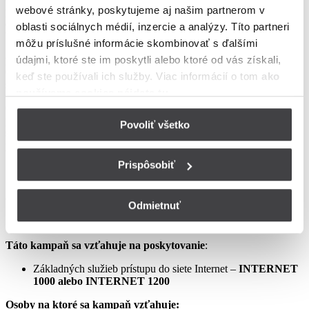
webové stránky, poskytujeme aj našim partnerom v
podmienkach neupravené sa riadia Zmluvou o poskytovaní verejne
dostupných služieb, vrátane všetkých jej súčastí, t.j. najmä
oblasti sociálnych médií, inzercie a analýzy. Títo partneri
Všeobecných obchodných
môžu príslušné informácie skombinovať s ďalšími
podmienok na poskytovanie verejne dostupných služieb,
údajmi, ktoré ste im poskytli alebo ktoré od vás získali,
Osobitných podmienok, Tarify UPC Internet a Tarify jednorazových
keď ste používali ich služby. Viac informácií o tom
ako
služieb a iných platieb.
používame cookies nájdete tu
.
Ceny v týchto podmienkach kampane predstavujú mesačné
poplatky za využívanie služieb podľa týchto podmienok kampane a
Povoliť všetko
sú uvedené vrátane DPH podľa aktuálne platných právnych
predpisov.
Prispôsobiť
Aprílový Crazy Week – Internet samostatne – LIS
Odmietnuť
Táto kampaň sa vzťahuje na poskytovanie
:
Základných služieb prístupu do siete Internet –
INTERNET
1000 alebo INTERNET 1200
Osoby na ktoré sa kampaň vzťahuje: