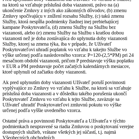
na ktorú sa vzťahuje príslušná doba viazanosti, právo na (a)
ukončenie Zmluvy z iných ako zákonných dôvodov, (b) zmenu
Zmluvy spočívajúcu v znížení rozsahu Služby, (c) takú zmenu
Služby, ktorá nespĺňa podmienky žiadnej inej prebiehajúcej
kampane Poskytovateľa, (d) zmenu Služby na Službu bez
viazanosti, alebo (e) zmenu Služby na Službu s kratšou dobou
viazanosti než je doba zostávajúca do uplynutia doby viazanosti
Služby, ktorej sa zmena týka, iba v prípade, že Užívateľ
Poskytovateľovi uhradí poplatok vo vzťahu k takejto Službe vo
výške určenej podľa nasledovného vzorca: P=120-(2,5*PM) pri 24
mesačnom období viazanosti, pričom P predstavuje výšku poplatku
v EUR a PM predstavuje počet začatých kalendárnych mesiacov,
ktoré uplynuli od začiatku doby viazanosti.
Ak pred uplynutím doby viazanosti Užívateľ poruší povinnosti
vyplývajúce zo Zmluvy vo vzťahu k Službe, na ktorú sa vzťahuje
príslušná doba viazanosti a v dôsledku takého porušenia ukončí
Poskytovateľ Zmluvu vo vzťahu k tejto Službe, zaväzuje sa
Užívateľ uhradiť Poskytovateľovi zmluvnú pokutu vo výške
určenej podľa vyššie uvedeného vzorca.
Ostatné práva a povinnosti Poskytovateľa a Užívateľa v týchto
podmienkach neupravené sa riadia Zmluvou o poskytovaní verejne
dostupných služieb, vrátane všetkých jej súčastí, t.j. najmä
Všeobecných obchodných