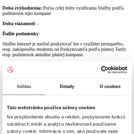
Doba zvýhodnenia:
Počas celej doby využívania Služby podľa
podmienok tejto kampane
Doba viazanosti
: -
Ďalšie podmienky
:
Službu Internet je možné poskytovať len s využitím prenajatého,
resp. zakúpeného modemu od Poskytovateľa podľa platnej Tarify
resp. podmienok aktuálne platnej kampane.
Službu UPC Internet 1000 je možné poskytovať len s využitím
prenajatého resp. zakúpeného modemu GIGA ConnectBox
alebo GIGA Connect Box 6 (podľa dostupnosti) od Poskytovateľa
podľa platnej Tarify resp. podmienok aktuálne platnej kampane (len
s odbornou inštaláciou), a to v lokalitách špecifikovaných v Tarife
Súhlas
Detaily
O cookies
UPC Internet.
Služby UPC Internet 1200 a UPC Internet 2500 je možné
poskytovať len s využitím prenajatého resp. zakúpeného modemu
Táto webstránka používa súbory cookies
GIGA Connect Box 6 od Poskytovateľa podľa platnej Tarify resp.
Na prispôsobenie obsahu a reklám, poskytovanie funkcií
podmienok aktuálne platnej kampane (len s odbornou inštaláciou), a
to v lokalitách špecifikovaných v Tarife UPC Internet.
sociálnych médií a analýzu návštevnosti používame
súbory cookie. Informácie o tom, ako používate naše
Ostatné práva a povinnosti Poskytovateľa a Užívateľa v týchto