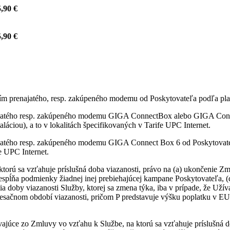
,90 €
,90 €
itím prenajatého, resp. zakúpeného modemu od Poskytovateľa podľa pla
najatého resp. zakúpeného modemu GIGA ConnectBox alebo GIGA Conne
láciou), a to v lokalitách špecifikovaných v Tarife UPC Internet.
ajatého resp. zakúpeného modemu GIGA Connect Box 6 od Poskytovateľ
fe UPC Internet.
ktorú sa vzťahuje príslušná doba viazanosti, právo na (a) ukončenie
nespĺňa podmienky žiadnej inej prebiehajúcej kampane Poskytovateľa, 
ia doby viazanosti Služby, ktorej sa zmena týka, iba v prípade, že Uží
sačnom období viazanosti, pričom P predstavuje výšku poplatku v EU
vajúce zo Zmluvy vo vzťahu k Službe, na ktorú sa vzťahuje príslušná d