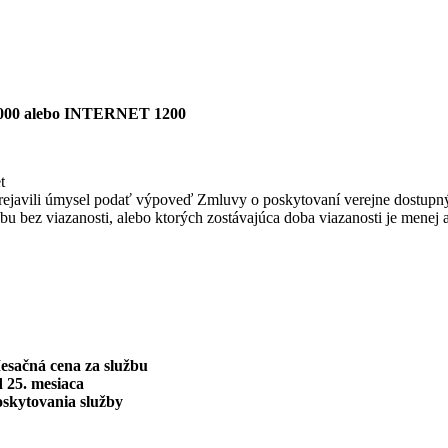
00 alebo INTERNET 1200
t
bo prejavili úmysel podať výpoveď Zmluvy o poskytovaní verejne dostupn
užbu bez viazanosti, alebo ktorých zostávajúca doba viazanosti je menej 
esačná cena za službu
 25. mesiaca
oskytovania služby