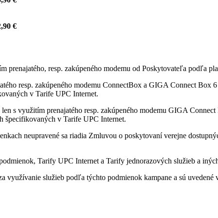
,90 €
itím prenajatého, resp. zakúpeného modemu od Poskytovateľa podľa pla
ajatého resp. zakúpeného modemu ConnectBox a GIGA Connect Box 6 od
fikovaných v Tarife UPC Internet.
 len s využitím prenajatého resp. zakúpeného modemu GIGA Connect B
ách špecifikovaných v Tarife UPC Internet.
enkach neupravené sa riadia Zmluvou o poskytovaní verejne dostupných 
odmienok, Tarify UPC Internet a Tarify jednorazových služieb a iných
a využívanie služieb podľa týchto podmienok kampane a sú uvedené v