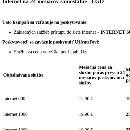
Internet na 24 mesiacov samostatne - LGO
Táto kampaň sa vzťahuje na poskytovanie
:
Základných služieb prístupu do siete Internet –
INTERNET 60
Poskytovateľ sa zaväzuje
poskytnúť Užívateľovi:
Službu za cenu vo výške podľa tabuľky:
Mesačná cena za
M
službu počas prvých 24
Objednávaná služba
od
mesiacov poskytovania
p
služby
Internet 600
12,90 €
19
Internet 1000
19,90 €
25
Internet 1200
19,90 €
25