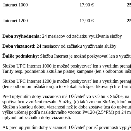
Internet 1000
17,90 €
25
Internet 1200
17,90 €
25
Doba zvýhodnenia:
24 mesiacov od začiatku využívania služby
Doba viazanosti:
24 mesiacov od začiatku využívania služby
Ďalšie podmienky
: Službu Internet je možné poskytovať len s využ
Službu UPC Internet 1000 je možné poskytovať len s využitím pre
Tarify resp. podmienok aktuálne platnej kampane (len s odbornou inšta
Službu UPC Internet 1200 je možné poskytovať len s využitím pren
(len s odbornou inštaláciou), a to v lokalitách špecifikovaných v Tari
Pred uplynutím doby viazanosti má Užívateľ vo vzťahu k Službe, na 
spočívajúcu v znížení rozsahu Služby, (c) takú zmenu Služby, ktorá 
Službu s kratšou dobou viazanosti než je doba zostávajúca do uplynut
výške určenej podľa nasledovného vzorca: P=120-(2,5*PM) pri 24 me
uplynuli od začiatku doby viazanosti.
Ak pred uplynutím doby viazanosti Užívateľ poruší povinnosti vyplý