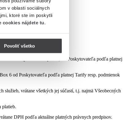
vnosti používame súbory
om v oblasti sociálnych
mi, ktoré ste im poskytli
 cookies nájdete tu
.
Povoliť všetko
dmienok aktuálne platnej kampane.
ct Box 6 (podľa dostupnosti) od Poskytovateľa podľa platnej
ox 6 od Poskytovateľa podľa platnej Tarify resp. podmienok
služieb, vrátane všetkých jej súčastí, t.j. najmä Všeobecných
 platieb.
rátane DPH podľa aktuálne platných právnych predpisov.