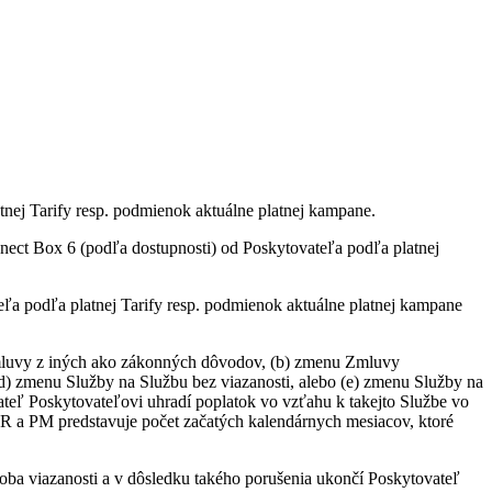
tnej Tarify resp. podmienok aktuálne platnej kampane.
ct Box 6 (podľa dostupnosti) od Poskytovateľa podľa platnej
a podľa platnej Tarify resp. podmienok aktuálne platnej kampane
 Zmluvy z iných ako zákonných dôvodov, (b) zmenu Zmluvy
(d) zmenu Služby na Službu bez viazanosti, alebo (e) zmenu Služby na
vateľ Poskytovateľovi uhradí poplatok vo vzťahu k takejto Službe vo
R a PM predstavuje počet začatých kalendárnych mesiacov, ktoré
oba viazanosti a v dôsledku takého porušenia ukončí Poskytovateľ