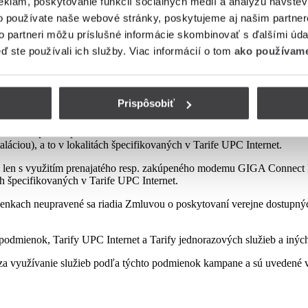
eklám, poskytovanie funkcií sociálnych médií a analýzu návšte
o používate naše webové stránky, poskytujeme aj našim partner
to partneri môžu príslušné informácie skombinovať s ďalšími údaj
mienok tejto kampane
eď ste používali ich služby. Viac informácií o tom
ako používame
Prispôsobiť
sp. zakúpeného modemu od Poskytovateľa podľa platnej Tarify resp. po
najatého resp. zakúpeného modemu GIGA ConnectBox alebo GIGA Conne
láciou), a to v lokalitách špecifikovaných v Tarife UPC Internet.
 len s využitím prenajatého resp. zakúpeného modemu GIGA Connect B
ách špecifikovaných v Tarife UPC Internet.
enkach neupravené sa riadia Zmluvou o poskytovaní verejne dostupných 
odmienok, Tarify UPC Internet a Tarify jednorazových služieb a iných
a využívanie služieb podľa týchto podmienok kampane a sú uvedené v