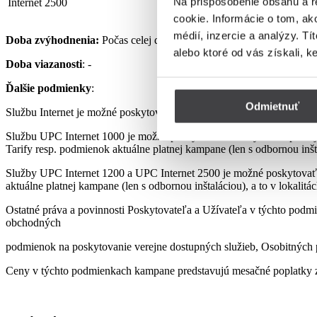
Na prispôsobenie obsahu a r
Internet 2500
32,90 €
cookie. Informácie o tom, ak
médií, inzercie a analýzy. Tí
Doba zvýhodnenia:
Počas celej doby využívania Služby podľa pod
alebo ktoré od vás získali, k
Doba viazanosti
: -
Ďalšie podmienky
:
Odmietnuť
Službu Internet je možné poskytovať len s využitím prenajatého, re
Službu UPC Internet 1000 je možné poskytovať len s využitím pre
Tarify resp. podmienok aktuálne platnej kampane (len s odbornou inšta
Služby UPC Internet 1200 a UPC Internet 2500 je možné poskytovať
aktuálne platnej kampane (len s odbornou inštaláciou), a to v lokalit
Ostatné práva a povinnosti Poskytovateľa a Užívateľa v týchto podmi
obchodných
podmienok na poskytovanie verejne dostupných služieb, Osobitných p
Ceny v týchto podmienkach kampane predstavujú mesačné poplatky z