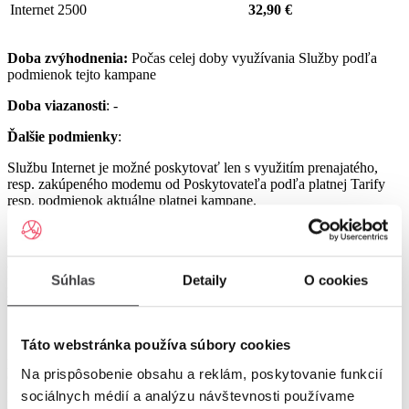
Internet 2500
32,90 €
Doba zvýhodnenia:
Počas celej doby využívania Služby podľa
podmienok tejto kampane
Doba viazanosti
: -
Ďalšie podmienky
:
Službu Internet je možné poskytovať len s využitím prenajatého,
resp. zakúpeného modemu od Poskytovateľa podľa platnej Tarify
resp. podmienok aktuálne platnej kampane.
Službu UPC Internet 1000 je možné poskytovať len s využitím
prenajatého resp. zakúpeného modemu GIGA ConnectBox
alebo GIGA Connect Box 6 (podľa dostupnosti) od Poskytovateľa
Súhlas
Detaily
O cookies
podľa platnej Tarify resp. podmienok aktuálne platnej kampane (len
s odbornou inštaláciou), a to v lokalitách špecifikovaných v Tarife
UPC Internet.
Služby UPC Internet 1200 a UPC Internet 2500 je možné
Táto webstránka používa súbory cookies
poskytovať len s využitím prenajatého resp. zakúpeného modemu
Na prispôsobenie obsahu a reklám, poskytovanie funkcií
GIGA Connect Box 6 od Poskytovateľa podľa platnej Tarify resp.
podmienok aktuálne platnej kampane (len s odbornou inštaláciou), a
sociálnych médií a analýzu návštevnosti používame