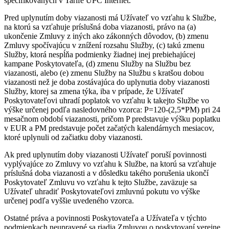
špecifikovaných v Tarife UPC Internet.
Pred uplynutím doby viazanosti má Užívateľ vo vzťahu k Službe,
na ktorú sa vzťahuje príslušná doba viazanosti, právo na (a)
ukončenie Zmluvy z iných ako zákonných dôvodov, (b) zmenu
Zmluvy spočívajúcu v znížení rozsahu Služby, (c) takú zmenu
Služby, ktorá nespĺňa podmienky žiadnej inej prebiehajúcej
kampane Poskytovateľa, (d) zmenu Služby na Službu bez
viazanosti, alebo (e) zmenu Služby na Službu s kratšou dobou
viazanosti než je doba zostávajúca do uplynutia doby viazanosti
Služby, ktorej sa zmena týka, iba v prípade, že Užívateľ
Poskytovateľovi uhradí poplatok vo vzťahu k takejto Službe vo
výške určenej podľa nasledovného vzorca: P=120-(2,5*PM) pri 24
mesačnom období viazanosti, pričom P predstavuje výšku poplatku
v EUR a PM predstavuje počet začatých kalendárnych mesiacov,
ktoré uplynuli od začiatku doby viazanosti.
Ak pred uplynutím doby viazanosti Užívateľ poruší povinnosti
vyplývajúce zo Zmluvy vo vzťahu k Službe, na ktorú sa vzťahuje
príslušná doba viazanosti a v dôsledku takého porušenia ukončí
Poskytovateľ Zmluvu vo vzťahu k tejto Službe, zaväzuje sa
Užívateľ uhradiť Poskytovateľovi zmluvnú pokutu vo výške
určenej podľa vyššie uvedeného vzorca.
Ostatné práva a povinnosti Poskytovateľa a Užívateľa v týchto
podmienkach neupravené sa riadia Zmluvou o poskytovaní verejne