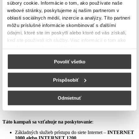
to v lokalitách špecifikovaných v Tarife UPC Internet.
súbory cookie. Informácie o tom, ako používate naše
webové stránky, poskytujeme aj našim partnerom v
Ostatné práva a povinnosti Poskytovateľa a Užívateľa v týchto
podmienkach neupravené sa riadia Zmluvou o poskytovaní verejne
oblasti sociálnych médií, inzercie a analýzy. Títo partneri
dostupných služieb, vrátane všetkých jej súčastí, t.j. najmä
môžu príslušné informácie skombinovať s ďalšími
Všeobecných obchodných
údajmi, ktoré ste im poskytli alebo ktoré od vás získali,
podmienok na poskytovanie verejne dostupných služieb,
keď ste používali ich služby. Viac informácií o tom
ako
Osobitných podmienok, Tarify UPC Internet a Tarify jednorazových
používame cookies nájdete tu
.
služieb a iných platieb.
Ceny v týchto podmienkach kampane predstavujú mesačné
Povoliť všetko
poplatky za využívanie služieb podľa týchto podmienok kampane a
sú uvedené vrátane DPH podľa aktuálne platných právnych
predpisov.
Prispôsobiť
Odmietnuť
Aprílový Crazy Week – Internet samostatne – LIS
Táto kampaň sa vzťahuje na poskytovanie
:
Základných služieb prístupu do siete Internet –
INTERNET
1000 alebo INTERNET 1200