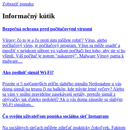
Zobraziť ponuku
Informačný kútik
Bezpečná ochrana pred počítačovými vírusmi
Vírusy: čo to je a čo proti nim môžete robiť? Vírus, alebo
počítačový vírus, je počítačový program. Vírus sa môže usadiť a
množiť v nejakom súbore vo vašom počítači bez toho, aby ste si ho
všimli. Váš počítač je potom "nakazený". Malware Vírusy patria k
malware....
Ako zosilniť signál Wi-Fi?
Pozrite si 5 najčastejších príčin slabého signálu Nedosiahne u vás
doma signál na terasu či na balkón, kde trávite letné večery? Alebo
sa vám v spálni pravidelne zasekávajú seriály, pretože signál z
obývačky tak ďaleko nedoletí? Ak u vás doma zápasíte so slabým
Wi-Fi signálom...
Čo svojím užívateľom ponúka sociálna sieť Instagram
Na sociálnych sieťach môžete zdieľať prakticky čokoľvek. Faktom