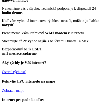
dátových limitov
.
Nenecháme vás v štychu. Technická podpora je k dispozícii
24
hodín denne
.
Keď vám vybraná internetová rýchlosť nestačí,
môžete ju ľahko
navýšiť
.
Prenajmeme Vám Prémiový
Wi-Fi modem
k internetu.
Streamujte až
2x výhodnejšie
s balíčkami Dinsey+ a Max.
Bezpečnostný balík
ESET
na
3 mesiace zadarmo
.
Aký rýchly je Váš internet?
Overiť rýchlosť
Pokrytie UPC internetu na mape
Zobraziť mapu
Internet pre podnikateľov