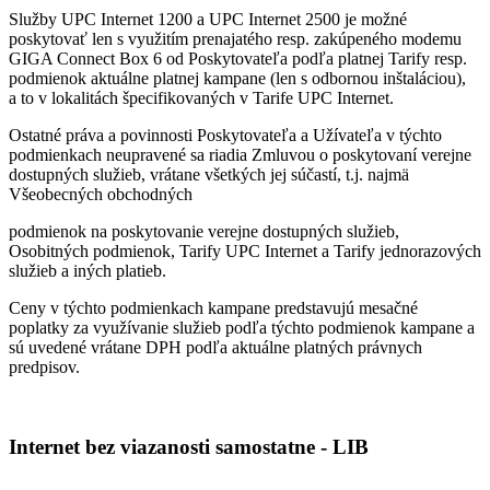
Služby UPC Internet 1200 a UPC Internet 2500 je možné
poskytovať len s využitím prenajatého resp. zakúpeného modemu
GIGA Connect Box 6 od Poskytovateľa podľa platnej Tarify resp.
podmienok aktuálne platnej kampane (len s odbornou inštaláciou),
a to v lokalitách špecifikovaných v Tarife UPC Internet.
Ostatné práva a povinnosti Poskytovateľa a Užívateľa v týchto
podmienkach neupravené sa riadia Zmluvou o poskytovaní verejne
dostupných služieb, vrátane všetkých jej súčastí, t.j. najmä
Všeobecných obchodných
podmienok na poskytovanie verejne dostupných služieb,
Osobitných podmienok, Tarify UPC Internet a Tarify jednorazových
služieb a iných platieb.
Ceny v týchto podmienkach kampane predstavujú mesačné
poplatky za využívanie služieb podľa týchto podmienok kampane a
sú uvedené vrátane DPH podľa aktuálne platných právnych
predpisov.
Internet bez viazanosti samostatne - LIB