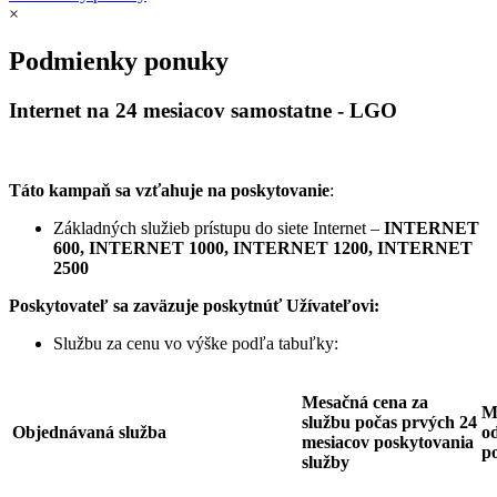
×
Podmienky ponuky
Internet na 24 mesiacov samostatne - LGO
Táto kampaň sa vzťahuje na poskytovanie
:
Základných služieb prístupu do siete Internet –
INTERNET
600, INTERNET 1000, INTERNET 1200, INTERNET
2500
Poskytovateľ sa zaväzuje
poskytnúť Užívateľovi:
Službu za cenu vo výške podľa tabuľky:
Mesačná cena za
M
službu počas prvých 24
Objednávaná služba
od
mesiacov poskytovania
p
služby