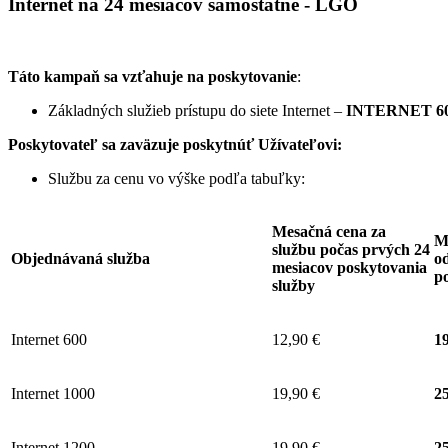
Internet na 24 mesiacov samostatne - LGO
Táto kampaň sa vzťahuje na poskytovanie
:
Základných služieb prístupu do siete Internet –
INTERNET 60
Poskytovateľ sa zaväzuje
poskytnúť Užívateľovi:
Službu za cenu vo výške podľa tabuľky:
Mesačná cena za
M
službu počas prvých 24
Objednávaná služba
od
mesiacov poskytovania
p
služby
Internet 600
12,90 €
19
Internet 1000
19,90 €
25
Internet 1200
19,90 €
25