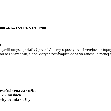
00 alebo INTERNET 1200
t
bo prejavili úmysel podať výpoveď Zmluvy o poskytovaní verejne dostupn
užbu bez viazanosti, alebo ktorých zostávajúca doba viazanosti je menej 
esačná cena za službu
 25. mesiaca
oskytovania služby