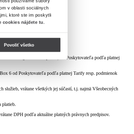
vnosti používame súbory
om v oblasti sociálnych
mi, ktoré ste im poskytli
 cookies nájdete tu
.
Povoliť všetko
dmienok aktuálne platnej kampane.
ct Box 6 (podľa dostupnosti) od Poskytovateľa podľa platnej
ox 6 od Poskytovateľa podľa platnej Tarify resp. podmienok
služieb, vrátane všetkých jej súčastí, t.j. najmä Všeobecných
 platieb.
rátane DPH podľa aktuálne platných právnych predpisov.