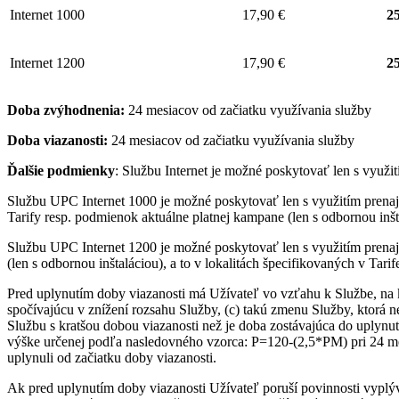
Internet 1000
17,90 €
25
Internet 1200
17,90 €
25
Doba zvýhodnenia:
24 mesiacov od začiatku využívania služby
Doba viazanosti:
24 mesiacov od začiatku využívania služby
Ďalšie podmienky
: Službu Internet je možné poskytovať len s využ
Službu UPC Internet 1000 je možné poskytovať len s využitím pre
Tarify resp. podmienok aktuálne platnej kampane (len s odbornou inšta
Službu UPC Internet 1200 je možné poskytovať len s využitím pren
(len s odbornou inštaláciou), a to v lokalitách špecifikovaných v Tari
Pred uplynutím doby viazanosti má Užívateľ vo vzťahu k Službe, na 
spočívajúcu v znížení rozsahu Služby, (c) takú zmenu Služby, ktorá 
Službu s kratšou dobou viazanosti než je doba zostávajúca do uplynut
výške určenej podľa nasledovného vzorca: P=120-(2,5*PM) pri 24 me
uplynuli od začiatku doby viazanosti.
Ak pred uplynutím doby viazanosti Užívateľ poruší povinnosti vyplý