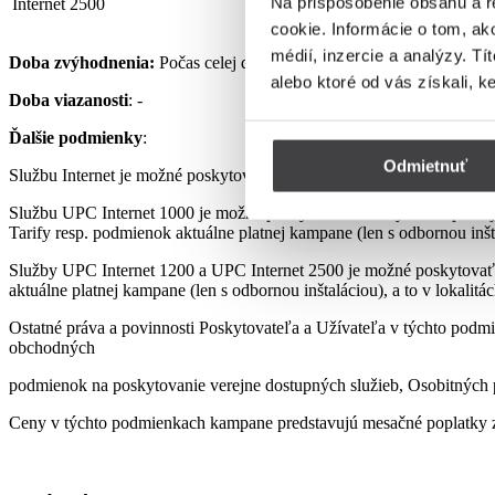
Na prispôsobenie obsahu a r
Internet 2500
32,90 €
cookie. Informácie o tom, ak
médií, inzercie a analýzy. Tí
Doba zvýhodnenia:
Počas celej doby využívania Služby podľa pod
alebo ktoré od vás získali, k
Doba viazanosti
: -
Ďalšie podmienky
:
Odmietnuť
Službu Internet je možné poskytovať len s využitím prenajatého, re
Službu UPC Internet 1000 je možné poskytovať len s využitím pre
Tarify resp. podmienok aktuálne platnej kampane (len s odbornou inšta
Služby UPC Internet 1200 a UPC Internet 2500 je možné poskytovať
aktuálne platnej kampane (len s odbornou inštaláciou), a to v lokalit
Ostatné práva a povinnosti Poskytovateľa a Užívateľa v týchto podmi
obchodných
podmienok na poskytovanie verejne dostupných služieb, Osobitných p
Ceny v týchto podmienkach kampane predstavujú mesačné poplatky z