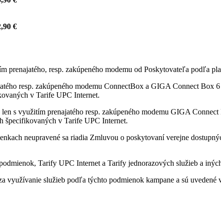
,90 €
itím prenajatého, resp. zakúpeného modemu od Poskytovateľa podľa pla
ajatého resp. zakúpeného modemu ConnectBox a GIGA Connect Box 6 od
fikovaných v Tarife UPC Internet.
 len s využitím prenajatého resp. zakúpeného modemu GIGA Connect B
ách špecifikovaných v Tarife UPC Internet.
enkach neupravené sa riadia Zmluvou o poskytovaní verejne dostupných 
odmienok, Tarify UPC Internet a Tarify jednorazových služieb a iných
a využívanie služieb podľa týchto podmienok kampane a sú uvedené v