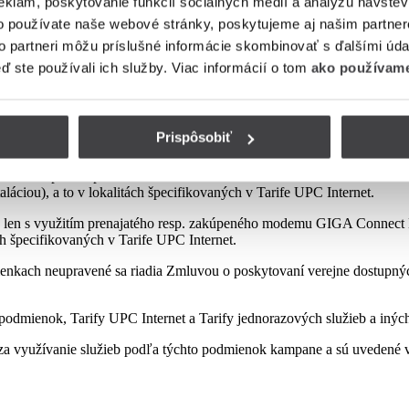
eklám, poskytovanie funkcií sociálnych médií a analýzu návšte
o používate naše webové stránky, poskytujeme aj našim partner
to partneri môžu príslušné informácie skombinovať s ďalšími údaj
mienok tejto kampane
eď ste používali ich služby. Viac informácií o tom
ako používame
Prispôsobiť
sp. zakúpeného modemu od Poskytovateľa podľa platnej Tarify resp. po
najatého resp. zakúpeného modemu GIGA ConnectBox alebo GIGA Conne
láciou), a to v lokalitách špecifikovaných v Tarife UPC Internet.
 len s využitím prenajatého resp. zakúpeného modemu GIGA Connect B
ách špecifikovaných v Tarife UPC Internet.
enkach neupravené sa riadia Zmluvou o poskytovaní verejne dostupných 
odmienok, Tarify UPC Internet a Tarify jednorazových služieb a iných
a využívanie služieb podľa týchto podmienok kampane a sú uvedené v