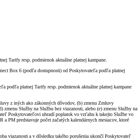
tnej Tarify resp. podmienok aktuálne platnej kampane.
ct Box 6 (podľa dostupnosti) od Poskytovateľa podľa platnej
a podľa platnej Tarify resp. podmienok aktuálne platnej kampane
 Zmluvy z iných ako zákonných dôvodov, (b) zmenu Zmluvy
(d) zmenu Služby na Službu bez viazanosti, alebo (e) zmenu Služby na
vateľ Poskytovateľovi uhradí poplatok vo vzťahu k takejto Službe vo
R a PM predstavuje počet začatých kalendárnych mesiacov, ktoré
oba viazanosti a v dôsledku takého porušenia ukončí Poskytovateľ