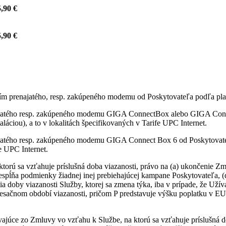
,90 €
,90 €
itím prenajatého, resp. zakúpeného modemu od Poskytovateľa podľa pla
najatého resp. zakúpeného modemu GIGA ConnectBox alebo GIGA Conne
láciou), a to v lokalitách špecifikovaných v Tarife UPC Internet.
ajatého resp. zakúpeného modemu GIGA Connect Box 6 od Poskytovateľ
fe UPC Internet.
ktorú sa vzťahuje príslušná doba viazanosti, právo na (a) ukončenie
nespĺňa podmienky žiadnej inej prebiehajúcej kampane Poskytovateľa, 
ia doby viazanosti Služby, ktorej sa zmena týka, iba v prípade, že Uží
sačnom období viazanosti, pričom P predstavuje výšku poplatku v EU
vajúce zo Zmluvy vo vzťahu k Službe, na ktorú sa vzťahuje príslušná d