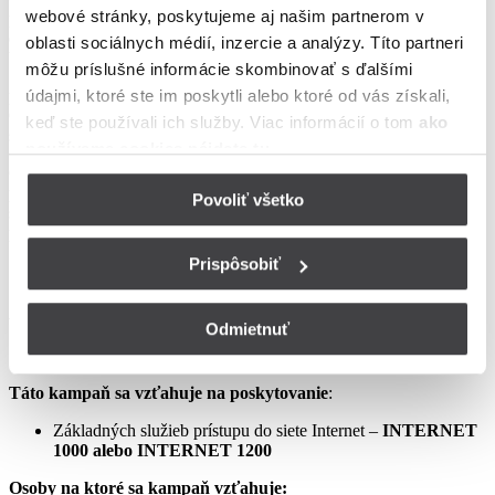
webové stránky, poskytujeme aj našim partnerom v
podmienkach neupravené sa riadia Zmluvou o poskytovaní verejne
dostupných služieb, vrátane všetkých jej súčastí, t.j. najmä
oblasti sociálnych médií, inzercie a analýzy. Títo partneri
Všeobecných obchodných
môžu príslušné informácie skombinovať s ďalšími
podmienok na poskytovanie verejne dostupných služieb,
údajmi, ktoré ste im poskytli alebo ktoré od vás získali,
Osobitných podmienok, Tarify UPC Internet a Tarify jednorazových
keď ste používali ich služby. Viac informácií o tom
ako
služieb a iných platieb.
používame cookies nájdete tu
.
Ceny v týchto podmienkach kampane predstavujú mesačné
poplatky za využívanie služieb podľa týchto podmienok kampane a
Povoliť všetko
sú uvedené vrátane DPH podľa aktuálne platných právnych
predpisov.
Prispôsobiť
Aprílový Crazy Week – Internet samostatne – LIS
Odmietnuť
Táto kampaň sa vzťahuje na poskytovanie
:
Základných služieb prístupu do siete Internet –
INTERNET
1000 alebo INTERNET 1200
Osoby na ktoré sa kampaň vzťahuje: