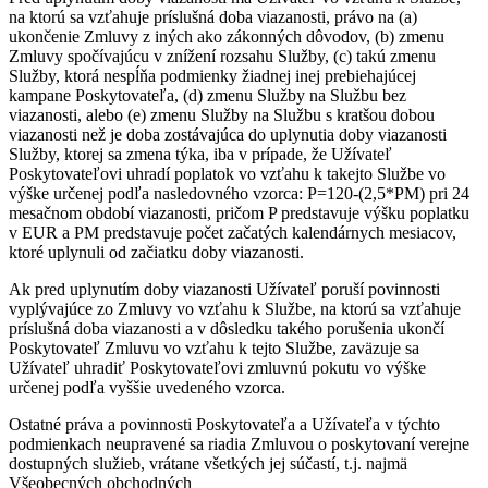
na ktorú sa vzťahuje príslušná doba viazanosti, právo na (a)
ukončenie Zmluvy z iných ako zákonných dôvodov, (b) zmenu
Zmluvy spočívajúcu v znížení rozsahu Služby, (c) takú zmenu
Služby, ktorá nespĺňa podmienky žiadnej inej prebiehajúcej
kampane Poskytovateľa, (d) zmenu Služby na Službu bez
viazanosti, alebo (e) zmenu Služby na Službu s kratšou dobou
viazanosti než je doba zostávajúca do uplynutia doby viazanosti
Služby, ktorej sa zmena týka, iba v prípade, že Užívateľ
Poskytovateľovi uhradí poplatok vo vzťahu k takejto Službe vo
výške určenej podľa nasledovného vzorca: P=120-(2,5*PM) pri 24
mesačnom období viazanosti, pričom P predstavuje výšku poplatku
v EUR a PM predstavuje počet začatých kalendárnych mesiacov,
ktoré uplynuli od začiatku doby viazanosti.
Ak pred uplynutím doby viazanosti Užívateľ poruší povinnosti
vyplývajúce zo Zmluvy vo vzťahu k Službe, na ktorú sa vzťahuje
príslušná doba viazanosti a v dôsledku takého porušenia ukončí
Poskytovateľ Zmluvu vo vzťahu k tejto Službe, zaväzuje sa
Užívateľ uhradiť Poskytovateľovi zmluvnú pokutu vo výške
určenej podľa vyššie uvedeného vzorca.
Ostatné práva a povinnosti Poskytovateľa a Užívateľa v týchto
podmienkach neupravené sa riadia Zmluvou o poskytovaní verejne
dostupných služieb, vrátane všetkých jej súčastí, t.j. najmä
Všeobecných obchodných