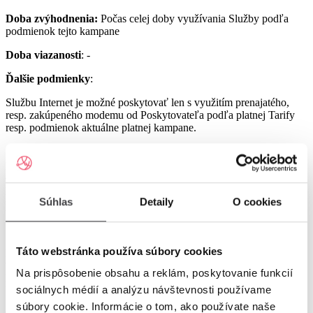
Doba zvýhodnenia:
Počas celej doby využívania Služby podľa
podmienok tejto kampane
Doba viazanosti
: -
Ďalšie podmienky
:
Službu Internet je možné poskytovať len s využitím prenajatého,
resp. zakúpeného modemu od Poskytovateľa podľa platnej Tarify
resp. podmienok aktuálne platnej kampane.
Službu UPC Internet 1000 je možné poskytovať len s využitím
prenajatého resp. zakúpeného modemu GIGA ConnectBox
alebo GIGA Connect Box 6 (podľa dostupnosti) od Poskytovateľa
podľa platnej Tarify resp. podmienok aktuálne platnej kampane (len
s odbornou inštaláciou), a to v lokalitách špecifikovaných v Tarife
Súhlas
Detaily
O cookies
UPC Internet.
Služby UPC Internet 1200 a UPC Internet 2500 je možné
poskytovať len s využitím prenajatého resp. zakúpeného modemu
Táto webstránka používa súbory cookies
GIGA Connect Box 6 od Poskytovateľa podľa platnej Tarify resp.
Na prispôsobenie obsahu a reklám, poskytovanie funkcií
podmienok aktuálne platnej kampane (len s odbornou inštaláciou), a
to v lokalitách špecifikovaných v Tarife UPC Internet.
sociálnych médií a analýzu návštevnosti používame
súbory cookie. Informácie o tom, ako používate naše
Ostatné práva a povinnosti Poskytovateľa a Užívateľa v týchto