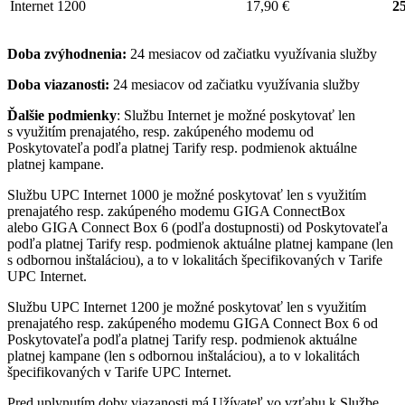
Internet 1200
17,90 €
25
Doba zvýhodnenia:
24 mesiacov od začiatku využívania služby
Doba viazanosti:
24 mesiacov od začiatku využívania služby
Ďalšie podmienky
: Službu Internet je možné poskytovať len
s využitím prenajatého, resp. zakúpeného modemu od
Poskytovateľa podľa platnej Tarify resp. podmienok aktuálne
platnej kampane.
Službu UPC Internet 1000 je možné poskytovať len s využitím
prenajatého resp. zakúpeného modemu GIGA ConnectBox
alebo GIGA Connect Box 6 (podľa dostupnosti) od Poskytovateľa
podľa platnej Tarify resp. podmienok aktuálne platnej kampane (len
s odbornou inštaláciou), a to v lokalitách špecifikovaných v Tarife
UPC Internet.
Službu UPC Internet 1200 je možné poskytovať len s využitím
prenajatého resp. zakúpeného modemu GIGA Connect Box 6 od
Poskytovateľa podľa platnej Tarify resp. podmienok aktuálne
platnej kampane (len s odbornou inštaláciou), a to v lokalitách
špecifikovaných v Tarife UPC Internet.
Pred uplynutím doby viazanosti má Užívateľ vo vzťahu k Službe,