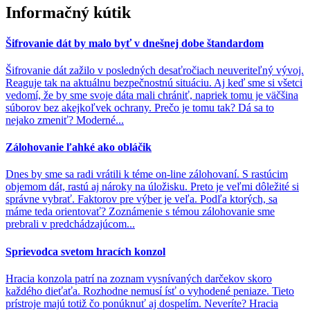
Informačný kútik
Šifrovanie dát by malo byť v dnešnej dobe štandardom
Šifrovanie dát zažilo v posledných desaťročiach neuveriteľný vývoj.
Reaguje tak na aktuálnu bezpečnostnú situáciu. Aj keď sme si všetci
vedomí, že by sme svoje dáta mali chrániť, napriek tomu je väčšina
súborov bez akejkoľvek ochrany. Prečo je tomu tak? Dá sa to
nejako zmeniť? Moderné...
Zálohovanie ľahké ako obláčik
Dnes by sme sa radi vrátili k téme on-line zálohovaní. S rastúcim
objemom dát, rastú aj nároky na úložisku. Preto je veľmi dôležité si
správne vybrať. Faktorov pre výber je veľa. Podľa ktorých, sa
máme teda orientovať? Zoznámenie s témou zálohovanie sme
prebrali v predchádzajúcom...
Sprievodca svetom hracích konzol
Hracia konzola patrí na zoznam vysnívaných darčekov skoro
každého dieťaťa. Rozhodne nemusí ísť o vyhodené peniaze. Tieto
prístroje majú totiž čo ponúknuť aj dospelím. Neveríte? Hracia