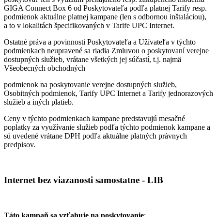
GIGA Connect Box 6 od Poskytovateľa podľa platnej Tarify resp.
podmienok aktuálne platnej kampane (len s odbornou inštaláciou),
a to v lokalitách špecifikovaných v Tarife UPC Internet.
Ostatné práva a povinnosti Poskytovateľa a Užívateľa v týchto
podmienkach neupravené sa riadia Zmluvou o poskytovaní verejne
dostupných služieb, vrátane všetkých jej súčastí, t.j. najmä
Všeobecných obchodných
podmienok na poskytovanie verejne dostupných služieb,
Osobitných podmienok, Tarify UPC Internet a Tarify jednorazových
služieb a iných platieb.
Ceny v týchto podmienkach kampane predstavujú mesačné
poplatky za využívanie služieb podľa týchto podmienok kampane a
sú uvedené vrátane DPH podľa aktuálne platných právnych
predpisov.
Internet bez viazanosti samostatne - LIB
Táto kampaň sa vzťahuje na poskytovanie
: