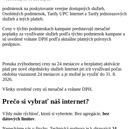
podmienok na poskytovanie verejne dostupných služieb,
Osobitných podmienok, Tarify UPC Internet a Tarify jednorazových
služieb a iných platieb.
Ceny v týchto podmienkach kampane predstavujú mesačné
poplatky za využívanie služieb podľa týchto podmienok kampane a
sú uvedené vrátane DPH podľa aktuálne platných právnych
predpisov.
Ponuka zvýhodnenej ceny na 24 mesiacov a bezplatnej aktivácie
platí
pre nové objednávky služieb Internet pri ich využívaní počas
obdobia viazanosti 24 mesiacov a je možné ju využiť do 31. 8.
2026.
Všetky uvedené ceny sú mesačné a vrátane DPH.
Prečo si vybrať náš internet?
Vždy máte rýchlosť, ktorú si vyberiete. Bez agregácie,
bez
dátových limitov
.
Nenecháme vás v štychu. Technická podpora je k dispozícii
24