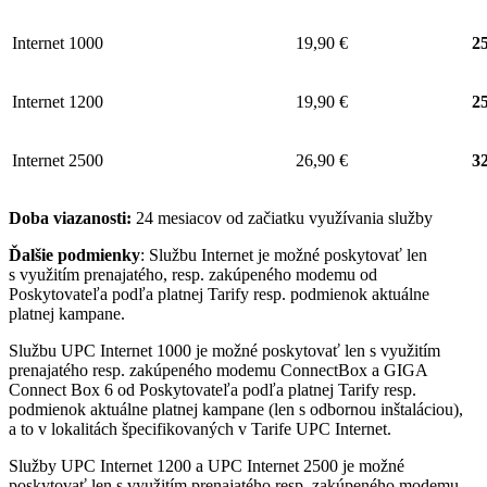
Internet 1000
19,90 €
25
Internet 1200
19,90 €
25
Internet 2500
26,90 €
32
Doba viazanosti:
24 mesiacov od začiatku využívania služby
Ďalšie podmienky
: Službu Internet je možné poskytovať len
s využitím prenajatého, resp. zakúpeného modemu od
Poskytovateľa podľa platnej Tarify resp. podmienok aktuálne
platnej kampane.
Službu UPC Internet 1000 je možné poskytovať len s využitím
prenajatého resp. zakúpeného modemu ConnectBox a GIGA
Connect Box 6 od Poskytovateľa podľa platnej Tarify resp.
podmienok aktuálne platnej kampane (len s odbornou inštaláciou),
a to v lokalitách špecifikovaných v Tarife UPC Internet.
Služby UPC Internet 1200 a UPC Internet 2500 je možné
poskytovať len s využitím prenajatého resp. zakúpeného modemu