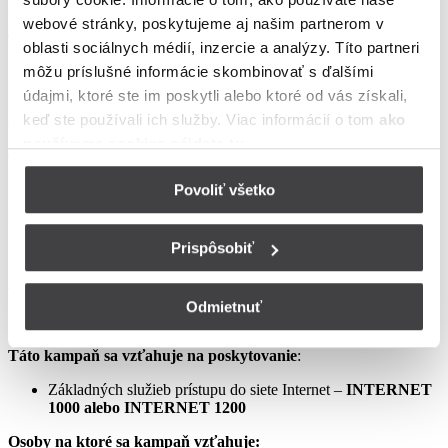
podmienkach neupravené sa riadia Zmluvou o poskytovaní verejne
webové stránky, poskytujeme aj našim partnerom v
dostupných služieb, vrátane všetkých jej súčastí, t.j. najmä
oblasti sociálnych médií, inzercie a analýzy. Títo partneri
Všeobecných obchodných
môžu príslušné informácie skombinovať s ďalšími
podmienok na poskytovanie verejne dostupných služieb,
údajmi, ktoré ste im poskytli alebo ktoré od vás získali,
Osobitných podmienok, Tarify UPC Internet a Tarify jednorazových
keď ste používali ich služby. Viac informácií o tom
ako
služieb a iných platieb.
používame cookies nájdete tu
.
Ceny v týchto podmienkach kampane predstavujú mesačné
poplatky za využívanie služieb podľa týchto podmienok kampane a
Povoliť všetko
sú uvedené vrátane DPH podľa aktuálne platných právnych
predpisov.
Prispôsobiť
Aprílový Crazy Week – Internet samostatne – LIS
Odmietnuť
Táto kampaň sa vzťahuje na poskytovanie
:
Základných služieb prístupu do siete Internet –
INTERNET
1000 alebo INTERNET 1200
Osoby na ktoré sa kampaň vzťahuje: