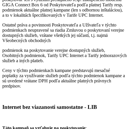
GIGA Connect Box 6 od Poskytovateľa podľa platnej Tarify resp.
podmienok aktuálne platnej kampane (len s odbornou inštaláciou),
a to v lokalitách špecifikovaných v Tarife UPC Internet.
Ostatné práva a povinnosti Poskytovateľa a Užívateľa v týchto
podmienkach neupravené sa riadia Zmluvou o poskytovaní verejne
dostupných služieb, vrátane všetkých jej súčastí, t.j. najmä
Všeobecných obchodných
podmienok na poskytovanie verejne dostupných služieb,
Osobitných podmienok, Tarify UPC Internet a Tarify jednorazových
služieb a iných platieb.
Ceny v týchto podmienkach kampane predstavujú mesačné
poplatky za využívanie služieb podľa týchto podmienok kampane a
sú uvedené vrátane DPH podľa aktuálne platných právnych
predpisov.
Internet bez viazanosti samostatne - LIB
Táto kampaň sa vzťahuje na poskytovanie
: