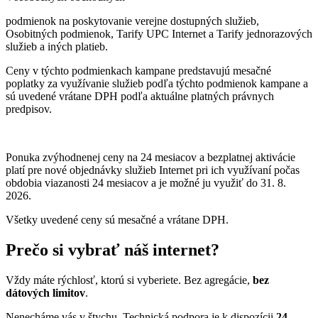
podmienok na poskytovanie verejne dostupných služieb,
Osobitných podmienok, Tarify UPC Internet a Tarify jednorazových
služieb a iných platieb.
Ceny v týchto podmienkach kampane predstavujú mesačné
poplatky za využívanie služieb podľa týchto podmienok kampane a
sú uvedené vrátane DPH podľa aktuálne platných právnych
predpisov.
Ponuka zvýhodnenej ceny na 24 mesiacov a bezplatnej aktivácie
platí
pre nové objednávky služieb Internet pri ich využívaní počas
obdobia viazanosti 24 mesiacov a je možné ju využiť do 31. 8.
2026.
Všetky uvedené ceny sú mesačné a vrátane DPH.
Prečo si vybrať náš internet?
Vždy máte rýchlosť, ktorú si vyberiete. Bez agregácie,
bez
dátových limitov
.
Nenecháme vás v štychu. Technická podpora je k dispozícii
24