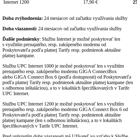
Internet 1200
17,90 €
25
Doba zvýhodnenia:
24 mesiacov od začiatku využívania služby
Doba viazanosti:
24 mesiacov od začiatku využívania služby
Ďalšie podmienky
: Službu Internet je možné poskytovať len
s využitím prenajatého, resp. zakúpeného modemu od
Poskytovateľa podľa platnej Tarify resp. podmienok aktuálne
platnej kampane.
Službu UPC Internet 1000 je možné poskytovať len s využitím
prenajatého resp. zakúpeného modemu GIGA ConnectBox
alebo GIGA Connect Box 6 (podľa dostupnosti) od Poskytovateľa
podľa platnej Tarify resp. podmienok aktuálne platnej kampane (len
s odbornou inštaláciou), a to v lokalitách špecifikovaných v Tarife
UPC Internet.
Službu UPC Internet 1200 je možné poskytovať len s využitím
prenajatého resp. zakúpeného modemu GIGA Connect Box 6 od
Poskytovateľa podľa platnej Tarify resp. podmienok aktuálne
platnej kampane (len s odbornou inštaláciou), a to v lokalitách
špecifikovaných v Tarife UPC Internet.
Pred uplynutím doby viazanosti má Užívateľ vo vzťahu k Službe,