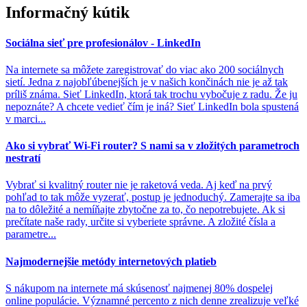
Informačný kútik
Sociálna sieť pre profesionálov - LinkedIn
Na internete sa môžete zaregistrovať do viac ako 200 sociálnych
sietí. Jedna z najobľúbenejších je v našich končinách nie je až tak
príliš známa. Sieť LinkedIn, ktorá tak trochu vybočuje z radu. Že ju
nepoznáte? A chcete vedieť čím je iná? Sieť LinkedIn bola spustená
v marci...
Ako si vybrať Wi-Fi router? S nami sa v zložitých parametroch
nestratí
Vybrať si kvalitný router nie je raketová veda. Aj keď na prvý
pohľad to tak môže vyzerať, postup je jednoduchý. Zamerajte sa iba
na to dôležité a nemíňajte zbytočne za to, čo nepotrebujete. Ak si
prečítate naše rady, určite si vyberiete správne. A zložité čísla a
parametre...
Najmodernejšie metódy internetových platieb
S nákupom na internete má skúsenosť najmenej 80% dospelej
online populácie. Významné percento z nich denne zrealizuje veľké