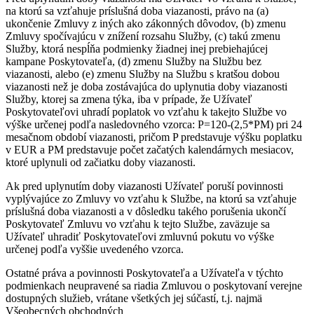
na ktorú sa vzťahuje príslušná doba viazanosti, právo na (a)
ukončenie Zmluvy z iných ako zákonných dôvodov, (b) zmenu
Zmluvy spočívajúcu v znížení rozsahu Služby, (c) takú zmenu
Služby, ktorá nespĺňa podmienky žiadnej inej prebiehajúcej
kampane Poskytovateľa, (d) zmenu Služby na Službu bez
viazanosti, alebo (e) zmenu Služby na Službu s kratšou dobou
viazanosti než je doba zostávajúca do uplynutia doby viazanosti
Služby, ktorej sa zmena týka, iba v prípade, že Užívateľ
Poskytovateľovi uhradí poplatok vo vzťahu k takejto Službe vo
výške určenej podľa nasledovného vzorca: P=120-(2,5*PM) pri 24
mesačnom období viazanosti, pričom P predstavuje výšku poplatku
v EUR a PM predstavuje počet začatých kalendárnych mesiacov,
ktoré uplynuli od začiatku doby viazanosti.
Ak pred uplynutím doby viazanosti Užívateľ poruší povinnosti
vyplývajúce zo Zmluvy vo vzťahu k Službe, na ktorú sa vzťahuje
príslušná doba viazanosti a v dôsledku takého porušenia ukončí
Poskytovateľ Zmluvu vo vzťahu k tejto Službe, zaväzuje sa
Užívateľ uhradiť Poskytovateľovi zmluvnú pokutu vo výške
určenej podľa vyššie uvedeného vzorca.
Ostatné práva a povinnosti Poskytovateľa a Užívateľa v týchto
podmienkach neupravené sa riadia Zmluvou o poskytovaní verejne
dostupných služieb, vrátane všetkých jej súčastí, t.j. najmä
Všeobecných obchodných