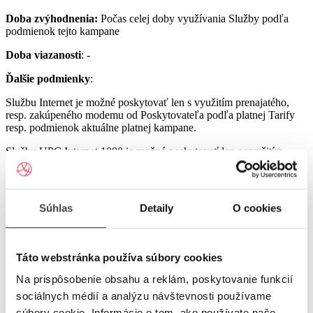
Doba zvýhodnenia:
Počas celej doby využívania Služby podľa
podmienok tejto kampane
Doba viazanosti
: -
Ďalšie podmienky
:
Službu Internet je možné poskytovať len s využitím prenajatého,
resp. zakúpeného modemu od Poskytovateľa podľa platnej Tarify
resp. podmienok aktuálne platnej kampane.
Službu UPC Internet 1000 je možné poskytovať len s využitím
prenajatého resp. zakúpeného modemu GIGA ConnectBox
alebo GIGA Connect Box 6 (podľa dostupnosti) od Poskytovateľa
podľa platnej Tarify resp. podmienok aktuálne platnej kampane (len
s odbornou inštaláciou), a to v lokalitách špecifikovaných v Tarife
Súhlas
Detaily
O cookies
UPC Internet.
Služby UPC Internet 1200 a UPC Internet 2500 je možné
poskytovať len s využitím prenajatého resp. zakúpeného modemu
Táto webstránka používa súbory cookies
GIGA Connect Box 6 od Poskytovateľa podľa platnej Tarify resp.
podmienok aktuálne platnej kampane (len s odbornou inštaláciou), a
Na prispôsobenie obsahu a reklám, poskytovanie funkcií
to v lokalitách špecifikovaných v Tarife UPC Internet.
sociálnych médií a analýzu návštevnosti používame
Ostatné práva a povinnosti Poskytovateľa a Užívateľa v týchto
súbory cookie. Informácie o tom, ako používate naše