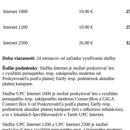
Internet 1000
19,90 €
25
Internet 1200
19,90 €
25
Internet 2500
26,90 €
32
Doba viazanosti:
24 mesiacov od začiatku využívania služby
Ďalšie podmienky
: Službu Internet je možné poskytovať len
s využitím prenajatého, resp. zakúpeného modemu od
Poskytovateľa podľa platnej Tarify resp. podmienok aktuálne
platnej kampane.
Službu UPC Internet 1000 je možné poskytovať len s využitím
prenajatého resp. zakúpeného modemu ConnectBox a GIGA
Connect Box 6 od Poskytovateľa podľa platnej Tarify resp.
podmienok aktuálne platnej kampane (len s odbornou inštaláciou),
a to v lokalitách špecifikovaných v Tarife UPC Internet.
Služby UPC Internet 1200 a UPC Internet 2500 je možné
poskytovať len s využitím prenajatého resp. zakúpeného modemu