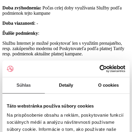
Doba zvýhodnenia:
Počas celej doby využívania Služby podľa
podmienok tejto kampane
Doba viazanosti
: -
Ďalšie podmienky
:
Službu Internet je možné poskytovať len s využitím prenajatého,
resp. zakúpeného modemu od Poskytovateľa podľa platnej Tarify
resp. podmienok aktuálne platnej kampane.
Službu UPC Internet 1000 je možné poskytovať len s využitím
prenajatého resp. zakúpeného modemu GIGA ConnectBox
alebo GIGA Connect Box 6 (podľa dostupnosti) od Poskytovateľa
podľa platnej Tarify resp. podmienok aktuálne platnej kampane (len
s odbornou inštaláciou), a to v lokalitách špecifikovaných v Tarife
Súhlas
Detaily
O cookies
UPC Internet.
Služby UPC Internet 1200 a UPC Internet 2500 je možné
poskytovať len s využitím prenajatého resp. zakúpeného modemu
Táto webstránka používa súbory cookies
GIGA Connect Box 6 od Poskytovateľa podľa platnej Tarify resp.
Na prispôsobenie obsahu a reklám, poskytovanie funkcií
podmienok aktuálne platnej kampane (len s odbornou inštaláciou), a
to v lokalitách špecifikovaných v Tarife UPC Internet.
sociálnych médií a analýzu návštevnosti používame
súbory cookie. Informácie o tom, ako používate naše
Ostatné práva a povinnosti Poskytovateľa a Užívateľa v týchto