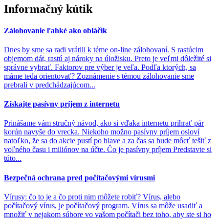
Informačný kútik
Zálohovanie ľahké ako obláčik
Dnes by sme sa radi vrátili k téme on-line zálohovaní. S rastúcim
objemom dát, rastú aj nároky na úložisku. Preto je veľmi dôležité si
správne vybrať. Faktorov pre výber je veľa. Podľa ktorých, sa
máme teda orientovať? Zoznámenie s témou zálohovanie sme
prebrali v predchádzajúcom...
Získajte pasívny príjem z internetu
Prinášame vám stručný návod, ako si vďaka internetu prihrať pár
korún navyše do vrecka. Niekoho možno pasívny príjem osloví
natoľko, že sa do akcie pustí po hlave a za čas sa bude môcť tešiť z
voľného času i miliónov na účte. Čo je pasívny príjem Predstavte si
túto...
Bezpečná ochrana pred počítačovými vírusmi
Vírusy: čo to je a čo proti nim môžete robiť? Vírus, alebo
počítačový vírus, je počítačový program. Vírus sa môže usadiť a
množiť v nejakom súbore vo vašom počítači bez toho, aby ste si ho