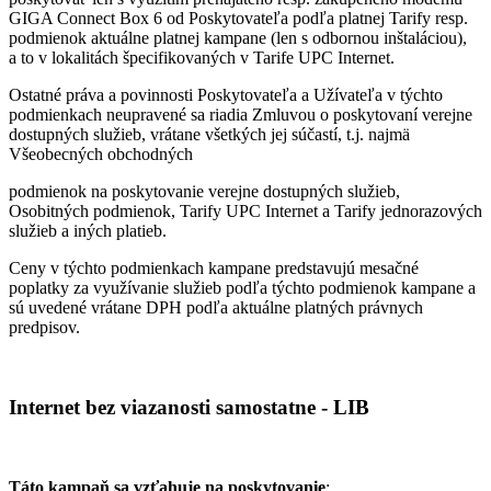
GIGA Connect Box 6 od Poskytovateľa podľa platnej Tarify resp.
podmienok aktuálne platnej kampane (len s odbornou inštaláciou),
a to v lokalitách špecifikovaných v Tarife UPC Internet.
Ostatné práva a povinnosti Poskytovateľa a Užívateľa v týchto
podmienkach neupravené sa riadia Zmluvou o poskytovaní verejne
dostupných služieb, vrátane všetkých jej súčastí, t.j. najmä
Všeobecných obchodných
podmienok na poskytovanie verejne dostupných služieb,
Osobitných podmienok, Tarify UPC Internet a Tarify jednorazových
služieb a iných platieb.
Ceny v týchto podmienkach kampane predstavujú mesačné
poplatky za využívanie služieb podľa týchto podmienok kampane a
sú uvedené vrátane DPH podľa aktuálne platných právnych
predpisov.
Internet bez viazanosti samostatne - LIB
Táto kampaň sa vzťahuje na poskytovanie
: