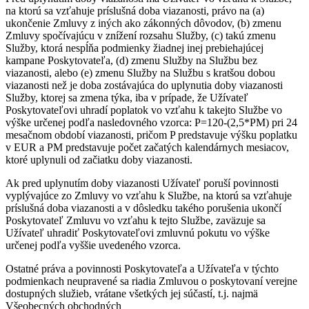
na ktorú sa vzťahuje príslušná doba viazanosti, právo na (a)
ukončenie Zmluvy z iných ako zákonných dôvodov, (b) zmenu
Zmluvy spočívajúcu v znížení rozsahu Služby, (c) takú zmenu
Služby, ktorá nespĺňa podmienky žiadnej inej prebiehajúcej
kampane Poskytovateľa, (d) zmenu Služby na Službu bez
viazanosti, alebo (e) zmenu Služby na Službu s kratšou dobou
viazanosti než je doba zostávajúca do uplynutia doby viazanosti
Služby, ktorej sa zmena týka, iba v prípade, že Užívateľ
Poskytovateľovi uhradí poplatok vo vzťahu k takejto Službe vo
výške určenej podľa nasledovného vzorca: P=120-(2,5*PM) pri 24
mesačnom období viazanosti, pričom P predstavuje výšku poplatku
v EUR a PM predstavuje počet začatých kalendárnych mesiacov,
ktoré uplynuli od začiatku doby viazanosti.
Ak pred uplynutím doby viazanosti Užívateľ poruší povinnosti
vyplývajúce zo Zmluvy vo vzťahu k Službe, na ktorú sa vzťahuje
príslušná doba viazanosti a v dôsledku takého porušenia ukončí
Poskytovateľ Zmluvu vo vzťahu k tejto Službe, zaväzuje sa
Užívateľ uhradiť Poskytovateľovi zmluvnú pokutu vo výške
určenej podľa vyššie uvedeného vzorca.
Ostatné práva a povinnosti Poskytovateľa a Užívateľa v týchto
podmienkach neupravené sa riadia Zmluvou o poskytovaní verejne
dostupných služieb, vrátane všetkých jej súčastí, t.j. najmä
Všeobecných obchodných