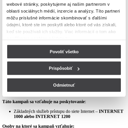
webové stránky, poskytujeme aj našim partnerom v
podmienkach neupravené sa riadia Zmluvou o poskytovaní verejne
dostupných služieb, vrátane všetkých jej súčastí, t.j. najmä
oblasti sociálnych médií, inzercie a analýzy. Títo partneri
Všeobecných obchodných
môžu príslušné informácie skombinovať s ďalšími
podmienok na poskytovanie verejne dostupných služieb,
údajmi, ktoré ste im poskytli alebo ktoré od vás získali,
Osobitných podmienok, Tarify UPC Internet a Tarify jednorazových
keď ste používali ich služby. Viac informácií o tom
ako
služieb a iných platieb.
používame cookies nájdete tu
.
Ceny v týchto podmienkach kampane predstavujú mesačné
poplatky za využívanie služieb podľa týchto podmienok kampane a
Povoliť všetko
sú uvedené vrátane DPH podľa aktuálne platných právnych
predpisov.
Prispôsobiť
Aprílový Crazy Week – Internet samostatne – LIS
Odmietnuť
Táto kampaň sa vzťahuje na poskytovanie
:
Základných služieb prístupu do siete Internet –
INTERNET
1000 alebo INTERNET 1200
Osoby na ktoré sa kampaň vzťahuje: