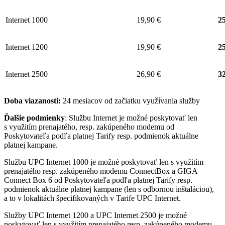
Internet 1000
19,90 €
25
Internet 1200
19,90 €
25
Internet 2500
26,90 €
32
Doba viazanosti:
24 mesiacov od začiatku využívania služby
Ďalšie podmienky
: Službu Internet je možné poskytovať len
s využitím prenajatého, resp. zakúpeného modemu od
Poskytovateľa podľa platnej Tarify resp. podmienok aktuálne
platnej kampane.
Službu UPC Internet 1000 je možné poskytovať len s využitím
prenajatého resp. zakúpeného modemu ConnectBox a GIGA
Connect Box 6 od Poskytovateľa podľa platnej Tarify resp.
podmienok aktuálne platnej kampane (len s odbornou inštaláciou),
a to v lokalitách špecifikovaných v Tarife UPC Internet.
Služby UPC Internet 1200 a UPC Internet 2500 je možné
poskytovať len s využitím prenajatého resp. zakúpeného modemu