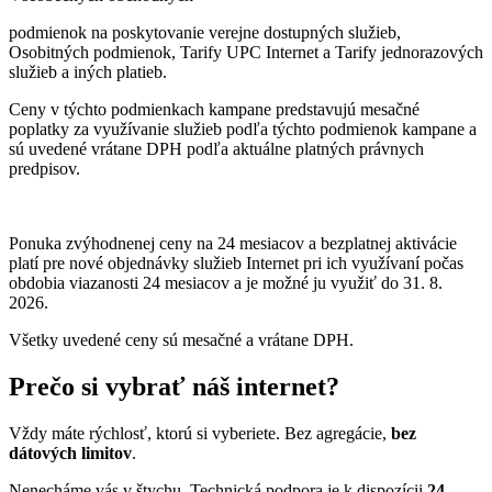
podmienok na poskytovanie verejne dostupných služieb,
Osobitných podmienok, Tarify UPC Internet a Tarify jednorazových
služieb a iných platieb.
Ceny v týchto podmienkach kampane predstavujú mesačné
poplatky za využívanie služieb podľa týchto podmienok kampane a
sú uvedené vrátane DPH podľa aktuálne platných právnych
predpisov.
Ponuka zvýhodnenej ceny na 24 mesiacov a bezplatnej aktivácie
platí
pre nové objednávky služieb Internet pri ich využívaní počas
obdobia viazanosti 24 mesiacov a je možné ju využiť do 31. 8.
2026.
Všetky uvedené ceny sú mesačné a vrátane DPH.
Prečo si vybrať náš internet?
Vždy máte rýchlosť, ktorú si vyberiete. Bez agregácie,
bez
dátových limitov
.
Nenecháme vás v štychu. Technická podpora je k dispozícii
24