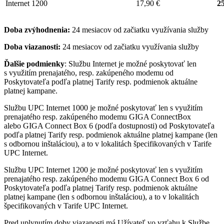
Internet 1200
17,90 €
25
Doba zvýhodnenia:
24 mesiacov od začiatku využívania služby
Doba viazanosti:
24 mesiacov od začiatku využívania služby
Ďalšie podmienky
: Službu Internet je možné poskytovať len
s využitím prenajatého, resp. zakúpeného modemu od
Poskytovateľa podľa platnej Tarify resp. podmienok aktuálne
platnej kampane.
Službu UPC Internet 1000 je možné poskytovať len s využitím
prenajatého resp. zakúpeného modemu GIGA ConnectBox
alebo GIGA Connect Box 6 (podľa dostupnosti) od Poskytovateľa
podľa platnej Tarify resp. podmienok aktuálne platnej kampane (len
s odbornou inštaláciou), a to v lokalitách špecifikovaných v Tarife
UPC Internet.
Službu UPC Internet 1200 je možné poskytovať len s využitím
prenajatého resp. zakúpeného modemu GIGA Connect Box 6 od
Poskytovateľa podľa platnej Tarify resp. podmienok aktuálne
platnej kampane (len s odbornou inštaláciou), a to v lokalitách
špecifikovaných v Tarife UPC Internet.
Pred uplynutím doby viazanosti má Užívateľ vo vzťahu k Službe,