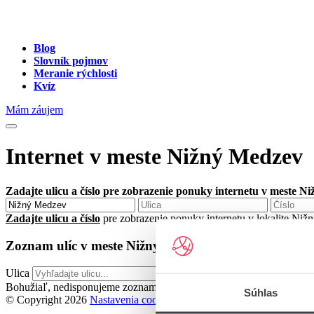
Blog
Slovník pojmov
Meranie rýchlosti
Kvíz
Mám záujem
Internet v meste Nižný Medzev
Zadajte ulicu a číslo pre zobrazenie ponuky internetu v meste N
Zadajte ulicu a číslo
pre zobrazenie ponuky internetu v lokalite Ni
Zoznam ulíc v meste Nižný Medzev
Ulica
Bohužiaľ, nedisponujeme zoznamom dostupných ulíc v danom meste
Súhlas
© Copyright 2026
Nastavenia cookies