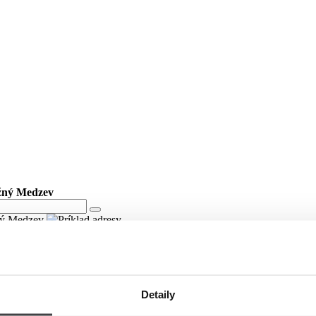
ižný Medzev
žný Medzev
Detaily