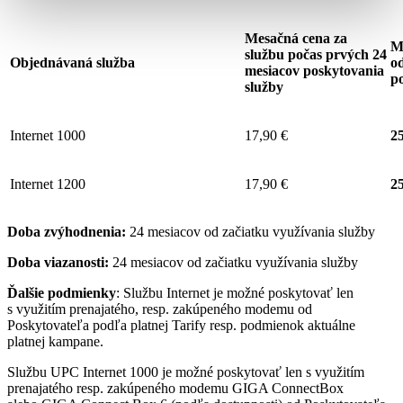
Mesačná cena za
M
službu počas prvých 24
Objednávaná služba
od
mesiacov poskytovania
p
služby
Internet 1000
17,90 €
25
Internet 1200
17,90 €
25
Doba zvýhodnenia:
24 mesiacov od začiatku využívania služby
Doba viazanosti:
24 mesiacov od začiatku využívania služby
Ďalšie podmienky
: Službu Internet je možné poskytovať len
s využitím prenajatého, resp. zakúpeného modemu od
Poskytovateľa podľa platnej Tarify resp. podmienok aktuálne
platnej kampane.
Službu UPC Internet 1000 je možné poskytovať len s využitím
prenajatého resp. zakúpeného modemu GIGA ConnectBox