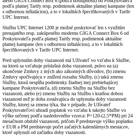
alebo GIGA Connect Box 6 (podľa dostupnosti) od Poskytovateľa
podľa platnej Tarify resp. podmienok aktuálne platnej kampane (len
s odbornou inštaláciou), a to v lokalitách špecifikovaných v Tarife
UPC Internet.
Službu UPC Internet 1200 je možné poskytovať len s využitím
prenajatého resp. zakúpeného modemu GIGA Connect Box 6 od
Poskytovateľa podľa platnej Tarify resp. podmienok aktuálne
platnej kampane (len s odbornou inštaláciou), a to v lokalitách
špecifikovaných v Tarife UPC Internet.
Pred uplynutím doby viazanosti má Užívateľ vo vzťahu k Službe,
na ktorú sa vzťahuje príslušná doba viazanosti, právo na (a)
ukončenie Zmluvy z iných ako zákonných dôvodov, (b) zmenu
Zmluvy spočívajúcu v znížení rozsahu Služby, (c) takú zmenu
Služby, ktorá nespĺňa podmienky žiadnej inej prebiehajúcej
kampane Poskytovateľa, (d) zmenu Služby na Službu bez
viazanosti, alebo (e) zmenu Služby na Službu s kratšou dobou
viazanosti než je doba zostávajúca do uplynutia doby viazanosti
Služby, ktorej sa zmena týka, iba v prípade, že Užívateľ
Poskytovateľovi uhradí poplatok vo vzťahu k takejto Službe vo
výške určenej podľa nasledovného vzorca: P=120-(2,5*PM) pri 24
mesačnom období viazanosti, pričom P predstavuje výšku poplatku
v EUR a PM predstavuje počet začatých kalendárnych mesiacov,
ktoré uplynuli od začiatku doby viazanosti.