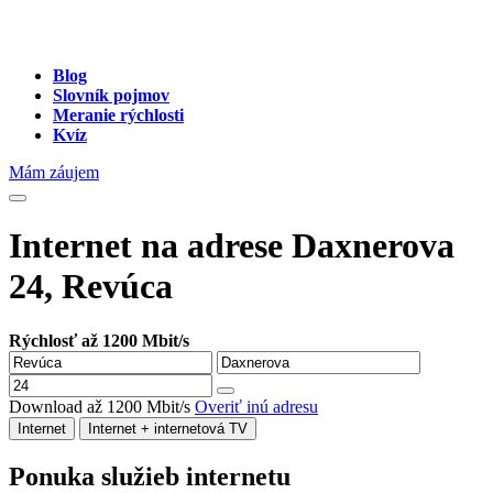
Blog
Slovník pojmov
Meranie rýchlosti
Kvíz
Mám záujem
Internet na adrese Daxnerova
24, Revúca
Rýchlosť až 1200 Mbit/s
Download až 1200 Mbit/s
Overiť inú adresu
Internet
Internet + internetová TV
Ponuka služieb internetu