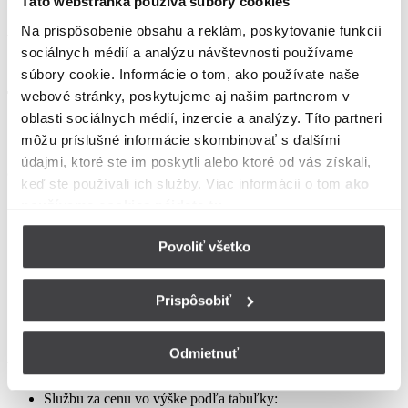
Táto webstránka používa súbory cookies
Aprílový Crazy Week – Internet samostatne – LIS
Na prispôsobenie obsahu a reklám, poskytovanie funkcií
sociálnych médií a analýzu návštevnosti používame
súbory cookie. Informácie o tom, ako používate naše
webové stránky, poskytujeme aj našim partnerom v
Táto kampaň sa vzťahuje na poskytovanie
:
oblasti sociálnych médií, inzercie a analýzy. Títo partneri
Základných služieb prístupu do siete Internet –
INTERNET
môžu príslušné informácie skombinovať s ďalšími
1000 alebo INTERNET 1200
údajmi, ktoré ste im poskytli alebo ktoré od vás získali,
Osoby na ktoré sa kampaň vzťahuje:
keď ste používali ich služby. Viac informácií o tom
ako
používame cookies nájdete tu
.
Noví záujemcovia o samostatnú službu prístupu do siete
Internet
Užívatelia služby prístupu do siete Internet, ktorí podali alebo
Povoliť všetko
prejavili úmysel podať výpoveď Zmluvy o poskytovaní
verejne dostupných služieb
Užívatelia služby prístupu do siete Internet, ktorí využívajú
Prispôsobiť
službu bez viazanosti, alebo ktorých zostávajúca doba
viazanosti je menej ako tri mesiace a ktorí sa zaviažu využívať
službu prístupu do siete Internet na dobu 24 mesiacov
Odmietnuť
Poskytovateľ sa zaväzuje
poskytnúť Užívateľovi:
Službu za cenu vo výške podľa tabuľky: