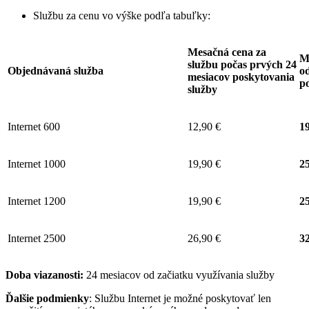
Službu za cenu vo výške podľa tabuľky:
Mesačná cena za
M
službu počas prvých 24
Objednávaná služba
od
mesiacov poskytovania
p
služby
Internet 600
12,90 €
19
Internet 1000
19,90 €
25
Internet 1200
19,90 €
25
Internet 2500
26,90 €
32
Doba viazanosti:
24 mesiacov od začiatku využívania služby
Ďalšie podmienky
: Službu Internet je možné poskytovať len