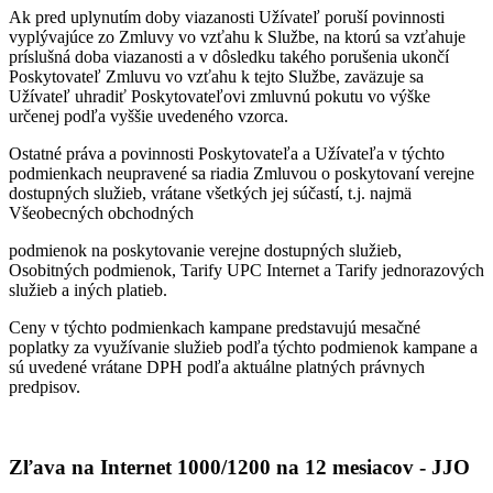
Ak pred uplynutím doby viazanosti Užívateľ poruší povinnosti
vyplývajúce zo Zmluvy vo vzťahu k Službe, na ktorú sa vzťahuje
príslušná doba viazanosti a v dôsledku takého porušenia ukončí
Poskytovateľ Zmluvu vo vzťahu k tejto Službe, zaväzuje sa
Užívateľ uhradiť Poskytovateľovi zmluvnú pokutu vo výške
určenej podľa vyššie uvedeného vzorca.
Ostatné práva a povinnosti Poskytovateľa a Užívateľa v týchto
podmienkach neupravené sa riadia Zmluvou o poskytovaní verejne
dostupných služieb, vrátane všetkých jej súčastí, t.j. najmä
Všeobecných obchodných
podmienok na poskytovanie verejne dostupných služieb,
Osobitných podmienok, Tarify UPC Internet a Tarify jednorazových
služieb a iných platieb.
Ceny v týchto podmienkach kampane predstavujú mesačné
poplatky za využívanie služieb podľa týchto podmienok kampane a
sú uvedené vrátane DPH podľa aktuálne platných právnych
predpisov.
Zľava na Internet 1000/1200 na 12 mesiacov - JJO