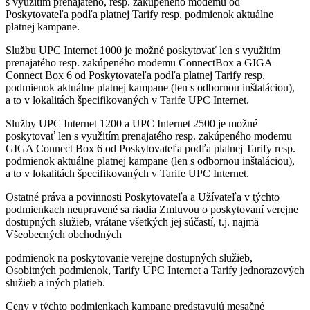
s využitím prenajatého, resp. zakúpeného modemu od
Poskytovateľa podľa platnej Tarify resp. podmienok aktuálne
platnej kampane.
Službu UPC Internet 1000 je možné poskytovať len s využitím
prenajatého resp. zakúpeného modemu ConnectBox a GIGA
Connect Box 6 od Poskytovateľa podľa platnej Tarify resp.
podmienok aktuálne platnej kampane (len s odbornou inštaláciou),
a to v lokalitách špecifikovaných v Tarife UPC Internet.
Služby UPC Internet 1200 a UPC Internet 2500 je možné
poskytovať len s využitím prenajatého resp. zakúpeného modemu
GIGA Connect Box 6 od Poskytovateľa podľa platnej Tarify resp.
podmienok aktuálne platnej kampane (len s odbornou inštaláciou),
a to v lokalitách špecifikovaných v Tarife UPC Internet.
Ostatné práva a povinnosti Poskytovateľa a Užívateľa v týchto
podmienkach neupravené sa riadia Zmluvou o poskytovaní verejne
dostupných služieb, vrátane všetkých jej súčastí, t.j. najmä
Všeobecných obchodných
podmienok na poskytovanie verejne dostupných služieb,
Osobitných podmienok, Tarify UPC Internet a Tarify jednorazových
služieb a iných platieb.
Ceny v týchto podmienkach kampane predstavujú mesačné