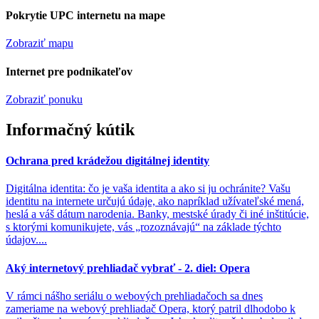
Pokrytie UPC internetu na mape
Zobraziť mapu
Internet pre podnikateľov
Zobraziť ponuku
Informačný kútik
Ochrana pred krádežou digitálnej identity
Digitálna identita: čo je vaša identita a ako si ju ochránite? Vašu
identitu na internete určujú údaje, ako napríklad užívateľské mená,
heslá a váš dátum narodenia. Banky, mestské úrady či iné inštitúcie,
s ktorými komunikujete, vás „rozoznávajú“ na základe týchto
údajov....
Aký internetový prehliadač vybrať - 2. diel: Opera
V rámci nášho seriálu o webových prehliadačoch sa dnes
zameriame na webový prehliadač Opera, ktorý patril dlhodobo k