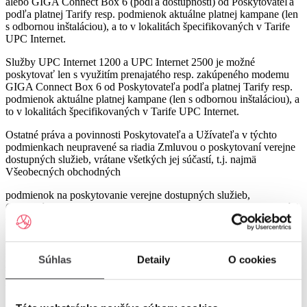
alebo GIGA Connect Box 6 (podľa dostupnosti) od Poskytovateľa
podľa platnej Tarify resp. podmienok aktuálne platnej kampane (len
s odbornou inštaláciou), a to v lokalitách špecifikovaných v Tarife
UPC Internet.
Služby UPC Internet 1200 a UPC Internet 2500 je možné
poskytovať len s využitím prenajatého resp. zakúpeného modemu
GIGA Connect Box 6 od Poskytovateľa podľa platnej Tarify resp.
podmienok aktuálne platnej kampane (len s odbornou inštaláciou), a
to v lokalitách špecifikovaných v Tarife UPC Internet.
Ostatné práva a povinnosti Poskytovateľa a Užívateľa v týchto
podmienkach neupravené sa riadia Zmluvou o poskytovaní verejne
dostupných služieb, vrátane všetkých jej súčastí, t.j. najmä
Všeobecných obchodných
podmienok na poskytovanie verejne dostupných služieb,
Osobitných podmienok, Tarify UPC Internet a Tarify jednorazových
služieb a iných platieb.
Ceny v týchto podmienkach kampane predstavujú mesačné
poplatky za využívanie služieb podľa týchto podmienok kampane a
Súhlas
Detaily
O cookies
sú uvedené vrátane DPH podľa aktuálne platných právnych
predpisov.