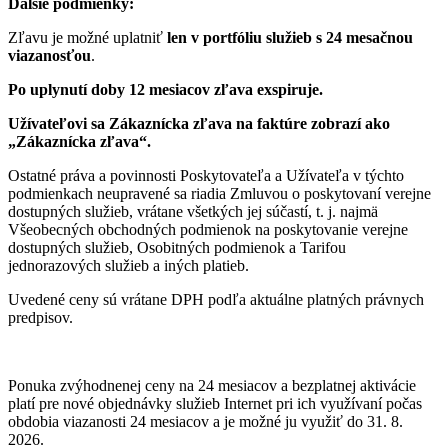
Ďalšie podmienky:
Zľavu je možné uplatniť
len v portfóliu služieb s 24 mesačnou
viazanosťou
.
Po uplynutí doby 12 mesiacov zľava exspiruje.
Užívateľovi sa Zákaznícka zľava na faktúre zobrazí ako
„Zákaznícka zľava“.
Ostatné práva a povinnosti Poskytovateľa a Užívateľa v týchto
podmienkach neupravené sa riadia Zmluvou o poskytovaní verejne
dostupných služieb, vrátane všetkých jej súčastí, t. j. najmä
Všeobecných obchodných podmienok na poskytovanie verejne
dostupných služieb, Osobitných podmienok a Tarifou
jednorazových služieb a iných platieb.
Uvedené ceny sú vrátane DPH podľa aktuálne platných právnych
predpisov.
Ponuka zvýhodnenej ceny na 24 mesiacov a bezplatnej aktivácie
platí
pre nové objednávky služieb Internet pri ich využívaní počas
obdobia viazanosti 24 mesiacov a je možné ju využiť do 31. 8.
2026.