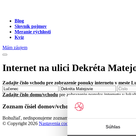
Blog
Slovník pojmov
Meranie rýchlosti
Kvíz
Mám záujem
Internet na ulici Dekréta Matej
Zadajte číslo vchodu pre zobrazenie ponuky internetu v meste L
Zadajte číslo domu/vchodu
pre zobrazenie ponuky internetu v loka
Zoznam čísiel domov/vchodov na ulici Dekréta Matej
Bohužiaľ, nedisponujeme zoznamom dostupných čísiel vchodov na ul
© Copyright 2026
Nastavenia cookies
Súhlas