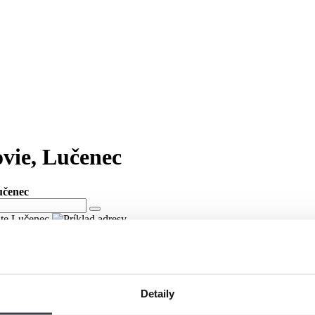
ovie, Lučenec
učenec
lite Lučenec
ovie v meste Lučenec
ici Dekréta Matejovie v meste Lučenec.
Detaily