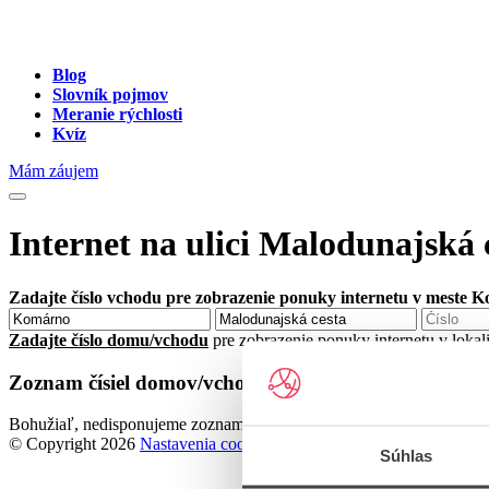
Blog
Slovník pojmov
Meranie rýchlosti
Kvíz
Mám záujem
Internet na ulici Malodunajská
Zadajte číslo vchodu pre zobrazenie ponuky internetu v meste 
Zadajte číslo domu/vchodu
pre zobrazenie ponuky internetu v loka
Zoznam čísiel domov/vchodov na ulici Malodunajská
Bohužiaľ, nedisponujeme zoznamom dostupných čísiel vchodov na ul
© Copyright 2026
Nastavenia cookies
Súhlas