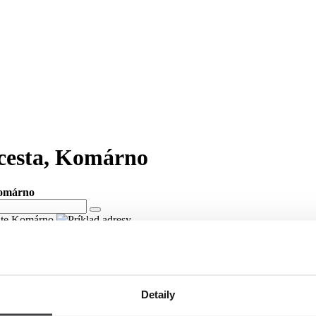
 cesta, Komárno
Komárno
lite Komárno
 cesta v meste Komárno
ici Malodunajská cesta v meste Komárno.
Detaily