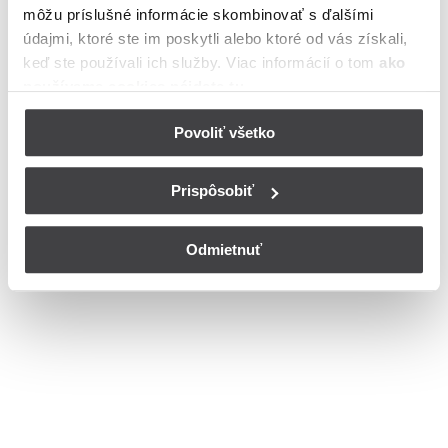
môžu príslušné informácie skombinovať s ďalšími
meste Komárno
údajmi, ktoré ste im poskytli alebo ktoré od vás získali,
Bohužiaľ, nedisponujeme zoznamom dostupných čísiel vchodov na
keď ste používali ich služby. Viac informácií o tom
ako
ulici Lodná v meste Komárno.
používame cookies nájdete tu
.
© Copyright 2026
Nastavenia cookies
Povoliť všetko
Prispôsobiť
Odmietnuť