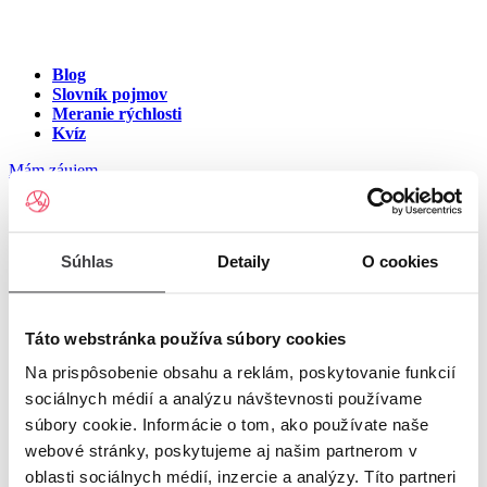
Blog
Slovník pojmov
Meranie rýchlosti
Kvíz
Mám záujem
Internet na ulici Lodná,
Súhlas
Detaily
O cookies
Komárno
Zadajte číslo vchodu pre zobrazenie ponuky internetu v meste
Táto webstránka používa súbory cookies
Komárno
Na prispôsobenie obsahu a reklám, poskytovanie funkcií
sociálnych médií a analýzu návštevnosti používame
Zadajte číslo domu/vchodu
pre zobrazenie ponuky internetu v
súbory cookie. Informácie o tom, ako používate naše
lokalite Komárno
webové stránky, poskytujeme aj našim partnerom v
oblasti sociálnych médií, inzercie a analýzy. Títo partneri
Zoznam čísiel domov/vchodov na ulici Lodná v