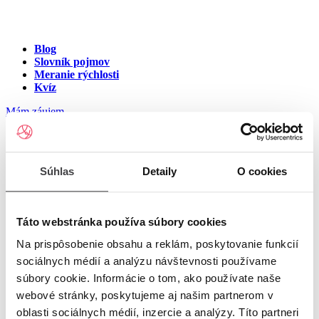
Blog
Slovník pojmov
Meranie rýchlosti
Kvíz
Mám záujem
Internet na ulici Hradná,
Súhlas
Detaily
O cookies
Komárno
Zadajte číslo vchodu pre zobrazenie ponuky internetu v meste
Táto webstránka používa súbory cookies
Komárno
Na prispôsobenie obsahu a reklám, poskytovanie funkcií
sociálnych médií a analýzu návštevnosti používame
Zadajte číslo domu/vchodu
pre zobrazenie ponuky internetu v
súbory cookie. Informácie o tom, ako používate naše
lokalite Komárno
webové stránky, poskytujeme aj našim partnerom v
oblasti sociálnych médií, inzercie a analýzy. Títo partneri
Zoznam čísiel domov/vchodov na ulici Hradná v