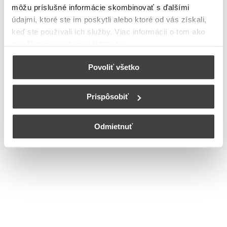
môžu príslušné informácie skombinovať s ďalšími
meste Komárno
údajmi, ktoré ste im poskytli alebo ktoré od vás získali,
Bohužiaľ, nedisponujeme zoznamom dostupných čísiel vchodov na
keď ste používali ich služby. Viac informácií o tom
ako
ulici Hradná v meste Komárno.
používame cookies nájdete tu
.
© Copyright 2026
Nastavenia cookies
Povoliť všetko
Prispôsobiť
Odmietnuť