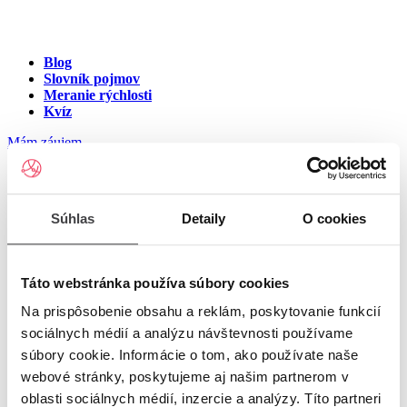
Blog
Slovník pojmov
Meranie rýchlosti
Kvíz
Mám záujem
Internet na ulici Dlhá,
Súhlas
Detaily
O cookies
Komárno
Zadajte číslo vchodu pre zobrazenie ponuky internetu v meste
Táto webstránka používa súbory cookies
Komárno
Na prispôsobenie obsahu a reklám, poskytovanie funkcií
sociálnych médií a analýzu návštevnosti používame
Zadajte číslo domu/vchodu
pre zobrazenie ponuky internetu v
súbory cookie. Informácie o tom, ako používate naše
lokalite Komárno
webové stránky, poskytujeme aj našim partnerom v
oblasti sociálnych médií, inzercie a analýzy. Títo partneri
Zoznam čísiel domov/vchodov na ulici Dlhá v meste