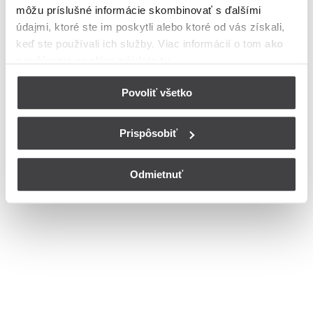
môžu príslušné informácie skombinovať s ďalšími
Komárno
údajmi, ktoré ste im poskytli alebo ktoré od vás získali,
Bohužiaľ, nedisponujeme zoznamom dostupných čísiel vchodov na
keď ste používali ich služby. Viac informácií o tom
ako
ulici Dlhá v meste Komárno.
používame cookies nájdete tu
.
© Copyright 2026
Nastavenia cookies
Povoliť všetko
Prispôsobiť
Odmietnuť