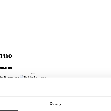
árno
Komárno
lite Komárno
ste Komárno
lici Agátová v meste Komárno.
Detaily