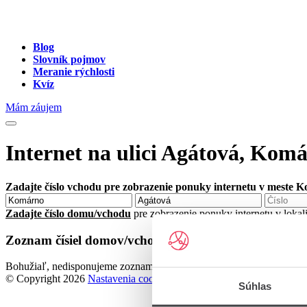
Blog
Slovník pojmov
Meranie rýchlosti
Kvíz
Mám záujem
Internet na ulici Agátová, Kom
Zadajte číslo vchodu pre zobrazenie ponuky internetu v meste 
Zadajte číslo domu/vchodu
pre zobrazenie ponuky internetu v loka
Zoznam čísiel domov/vchodov na ulici Agátová v me
Bohužiaľ, nedisponujeme zoznamom dostupných čísiel vchodov na u
© Copyright 2026
Nastavenia cookies
Súhlas