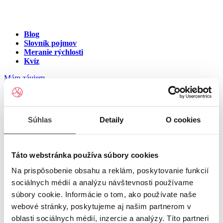
Blog
Slovník pojmov
Meranie rýchlosti
Kvíz
Mám záujem
Internet na ulici Diel, Kokava
Súhlas
Detaily
O cookies
nad Rimavicou
Zadajte číslo vchodu pre zobrazenie ponuky internetu v meste
Táto webstránka používa súbory cookies
Kokava nad Rimavicou
Na prispôsobenie obsahu a reklám, poskytovanie funkcií
sociálnych médií a analýzu návštevnosti používame
Zadajte číslo domu/vchodu
pre zobrazenie ponuky internetu v
súbory cookie. Informácie o tom, ako používate naše
lokalite Kokava nad Rimavicou
webové stránky, poskytujeme aj našim partnerom v
oblasti sociálnych médií, inzercie a analýzy. Títo partneri
Zoznam čísiel domov/vchodov na ulici Diel v meste