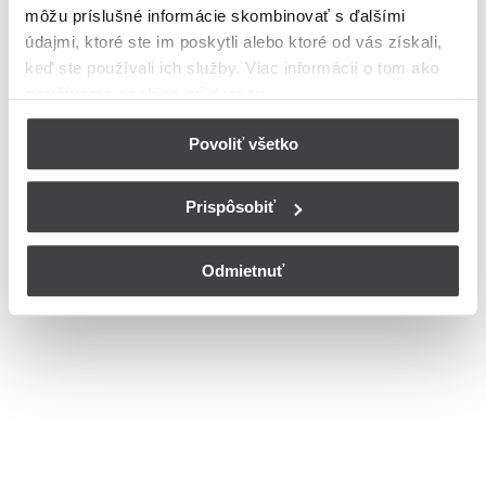
môžu príslušné informácie skombinovať s ďalšími
Kokava nad Rimavicou
údajmi, ktoré ste im poskytli alebo ktoré od vás získali,
Bohužiaľ, nedisponujeme zoznamom dostupných čísiel vchodov na
keď ste používali ich služby. Viac informácií o tom
ako
ulici Diel v meste Kokava nad Rimavicou.
používame cookies nájdete tu
.
© Copyright 2026
Nastavenia cookies
Povoliť všetko
Prispôsobiť
Odmietnuť