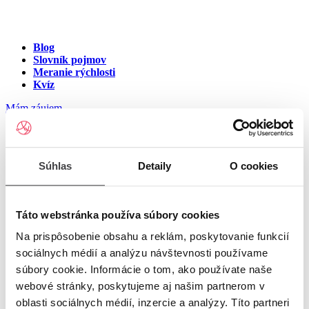
Blog
Slovník pojmov
Meranie rýchlosti
Kvíz
Mám záujem
Internet na ulici B. S. Timravy,
Súhlas
Detaily
O cookies
Halič
Zadajte číslo vchodu pre zobrazenie ponuky internetu v meste
Táto webstránka používa súbory cookies
Halič
Na prispôsobenie obsahu a reklám, poskytovanie funkcií
sociálnych médií a analýzu návštevnosti používame
Zadajte číslo domu/vchodu
pre zobrazenie ponuky internetu v
súbory cookie. Informácie o tom, ako používate naše
lokalite Halič
webové stránky, poskytujeme aj našim partnerom v
oblasti sociálnych médií, inzercie a analýzy. Títo partneri
Zoznam čísiel domov/vchodov na ulici B. S.