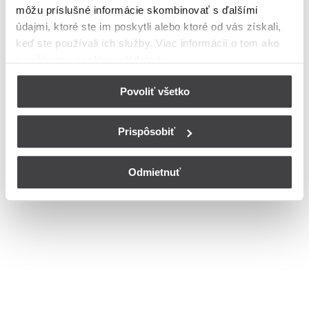
môžu príslušné informácie skombinovať s ďalšími
Timravy v meste Halič
údajmi, ktoré ste im poskytli alebo ktoré od vás získali,
Bohužiaľ, nedisponujeme zoznamom dostupných čísiel vchodov na
keď ste používali ich služby. Viac informácií o tom
ako
ulici B. S. Timravy v meste Halič.
používame cookies nájdete tu
.
© Copyright 2026
Nastavenia cookies
Povoliť všetko
Prispôsobiť
Odmietnuť