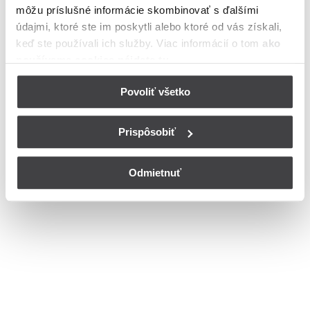
môžu príslušné informácie skombinovať s ďalšími
národného povstani v meste Brezno
údajmi, ktoré ste im poskytli alebo ktoré od vás získali,
Bohužiaľ, nedisponujeme zoznamom dostupných čísiel vchodov na
keď ste používali ich služby. Viac informácií o tom
ako
ulici Slovenského národného povstani v meste Brezno.
používame cookies nájdete tu
.
© Copyright 2026
Nastavenia cookies
Povoliť všetko
Prispôsobiť
Odmietnuť