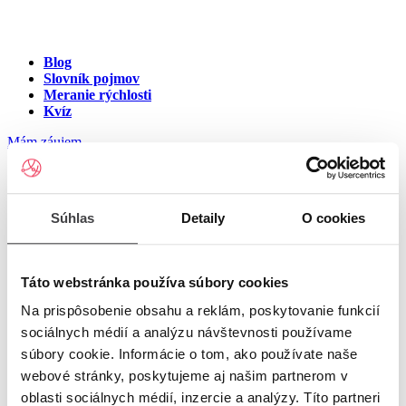
Blog
Slovník pojmov
Meranie rýchlosti
Kvíz
Mám záujem
Internet na ulici Slovenského
Súhlas
Detaily
O cookies
národného povstani, Brezno
Zadajte číslo vchodu pre zobrazenie ponuky internetu v meste
Táto webstránka používa súbory cookies
Brezno
Na prispôsobenie obsahu a reklám, poskytovanie funkcií
sociálnych médií a analýzu návštevnosti používame
Zadajte číslo domu/vchodu
pre zobrazenie ponuky internetu v
súbory cookie. Informácie o tom, ako používate naše
lokalite Brezno
webové stránky, poskytujeme aj našim partnerom v
oblasti sociálnych médií, inzercie a analýzy. Títo partneri
Zoznam čísiel domov/vchodov na ulici Slovenského