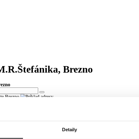
 M.R.Štefánika, Brezno
rezno
lite Brezno
 M.R.Štefánika v meste Brezno
ici Námestie gen. M.R.Štefánika v meste Brezno.
Detaily