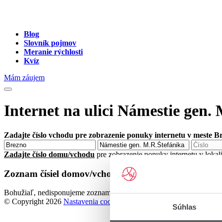
Blog
Slovník pojmov
Meranie rýchlosti
Kvíz
Mám záujem
Internet na ulici Námestie gen.
Zadajte číslo vchodu pre zobrazenie ponuky internetu v meste B
Zadajte číslo domu/vchodu
pre zobrazenie ponuky internetu v loka
Zoznam čísiel domov/vchodov na ulici Námestie gen.
Bohužiaľ, nedisponujeme zoznamom dostupných čísiel vchodov na ul
© Copyright 2026
Nastavenia cookies
Súhlas