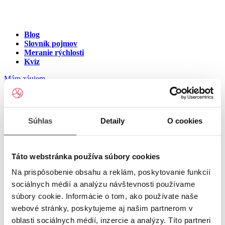
Blog
Slovník pojmov
Meranie rýchlosti
Kvíz
Mám záujem
Internet na ulici Zvonová,
Súhlas
Detaily
O cookies
Banská Štiavnica
Zadajte číslo vchodu pre zobrazenie ponuky internetu v meste
Táto webstránka používa súbory cookies
Banská Štiavnica
Na prispôsobenie obsahu a reklám, poskytovanie funkcií
sociálnych médií a analýzu návštevnosti používame
Zadajte číslo domu/vchodu
pre zobrazenie ponuky internetu v
súbory cookie. Informácie o tom, ako používate naše
lokalite Banská Štiavnica
webové stránky, poskytujeme aj našim partnerom v
oblasti sociálnych médií, inzercie a analýzy. Títo partneri
Zoznam čísiel domov/vchodov na ulici Zvonová v