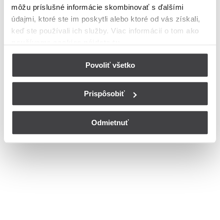
môžu príslušné informácie skombinovať s ďalšími
meste Banská Štiavnica
údajmi, ktoré ste im poskytli alebo ktoré od vás získali,
Bohužiaľ, nedisponujeme zoznamom dostupných čísiel vchodov na
keď ste používali ich služby. Viac informácií o tom
ako
ulici Zvonová v meste Banská Štiavnica.
používame cookies nájdete tu
.
© Copyright 2026
Nastavenia cookies
Povoliť všetko
Prispôsobiť
Odmietnuť