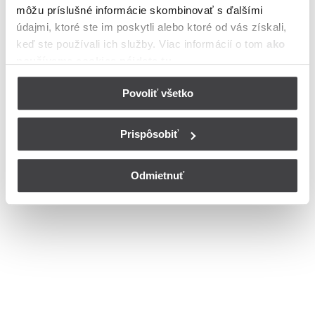
môžu príslušné informácie skombinovať s ďalšími
meste Banská Štiavnica
údajmi, ktoré ste im poskytli alebo ktoré od vás získali,
Bohužiaľ, nedisponujeme zoznamom dostupných čísiel vchodov na
keď ste používali ich služby. Viac informácií o tom
ako
ulici Ilijská v meste Banská Štiavnica.
používame cookies nájdete tu
.
© Copyright 2026
Nastavenia cookies
Povoliť všetko
Prispôsobiť
Odmietnuť