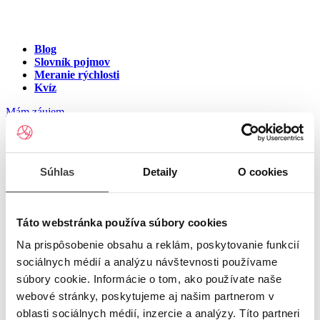
Blog
Slovník pojmov
Meranie rýchlosti
Kvíz
Mám záujem
Internet na ulici Ilijská,
Súhlas
Detaily
O cookies
Banská Štiavnica
Zadajte číslo vchodu pre zobrazenie ponuky internetu v meste
Táto webstránka používa súbory cookies
Banská Štiavnica
Na prispôsobenie obsahu a reklám, poskytovanie funkcií
sociálnych médií a analýzu návštevnosti používame
Zadajte číslo domu/vchodu
pre zobrazenie ponuky internetu v
súbory cookie. Informácie o tom, ako používate naše
lokalite Banská Štiavnica
webové stránky, poskytujeme aj našim partnerom v
oblasti sociálnych médií, inzercie a analýzy. Títo partneri
Zoznam čísiel domov/vchodov na ulici Ilijská v