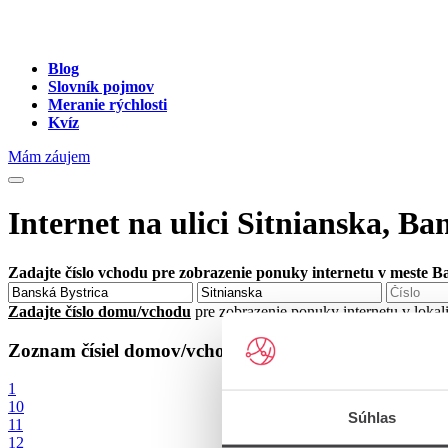
Blog
Slovník pojmov
Meranie rýchlosti
Kvíz
Mám záujem
Internet na ulici Sitnianska, Ba
Zadajte číslo vchodu pre zobrazenie ponuky internetu v meste B
Zadajte číslo domu/vchodu
pre zobrazenie ponuky internetu v lokal
Zoznam čísiel domov/vchodov na ulici Sitnianska v m
1
10
Súhlas
11
12