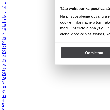
13
14
Táto webstránka používa sú
15
Na prispôsobenie obsahu a r
16
17
cookie. Informácie o tom, ak
18
médií, inzercie a analýzy. Tí
19
alebo ktoré od vás získali, k
2
20
21
22
23
Odmietnuť
24
25
26
27
28
29
3
30
31
33
4
5
6