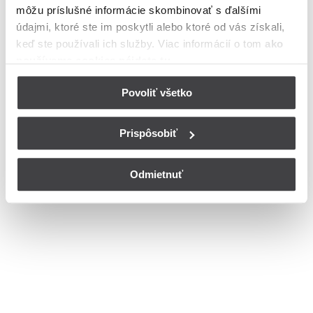
môžu príslušné informácie skombinovať s ďalšími
meste Banská Bystrica
údajmi, ktoré ste im poskytli alebo ktoré od vás získali,
Bohužiaľ, nedisponujeme zoznamom dostupných čísiel vchodov na
keď ste používali ich služby. Viac informácií o tom
ako
ulici Panská v meste Banská Bystrica.
používame cookies nájdete tu
.
© Copyright 2026
Nastavenia cookies
Povoliť všetko
Prispôsobiť
Odmietnuť