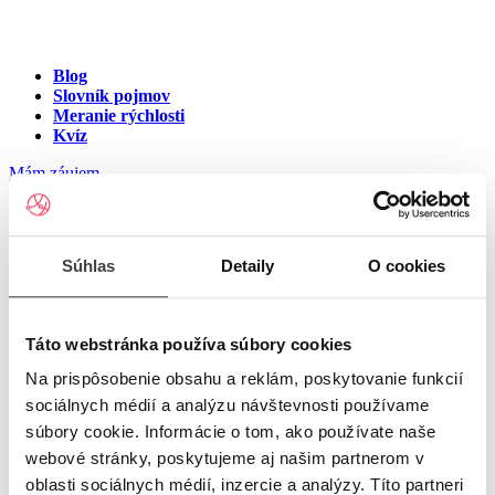
Blog
Slovník pojmov
Meranie rýchlosti
Kvíz
Mám záujem
Internet na ulici Panská,
Súhlas
Detaily
O cookies
Banská Bystrica
Zadajte číslo vchodu pre zobrazenie ponuky internetu v meste
Táto webstránka používa súbory cookies
Banská Bystrica
Na prispôsobenie obsahu a reklám, poskytovanie funkcií
sociálnych médií a analýzu návštevnosti používame
Zadajte číslo domu/vchodu
pre zobrazenie ponuky internetu v
súbory cookie. Informácie o tom, ako používate naše
lokalite Banská Bystrica
webové stránky, poskytujeme aj našim partnerom v
oblasti sociálnych médií, inzercie a analýzy. Títo partneri
Zoznam čísiel domov/vchodov na ulici Panská v