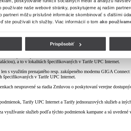
eklám, poskytovanie funkcií sociálnych médií a analýzu návšte
o používate naše webové stránky, poskytujeme aj našim partner
to partneri môžu príslušné informácie skombinovať s ďalšími údaj
mienok tejto kampane
eď ste používali ich služby. Viac informácií o tom
ako používame
Prispôsobiť
sp. zakúpeného modemu od Poskytovateľa podľa platnej Tarify resp. po
najatého resp. zakúpeného modemu GIGA ConnectBox alebo GIGA Conne
láciou), a to v lokalitách špecifikovaných v Tarife UPC Internet.
 len s využitím prenajatého resp. zakúpeného modemu GIGA Connect B
ách špecifikovaných v Tarife UPC Internet.
enkach neupravené sa riadia Zmluvou o poskytovaní verejne dostupných 
odmienok, Tarify UPC Internet a Tarify jednorazových služieb a iných
a využívanie služieb podľa týchto podmienok kampane a sú uvedené v