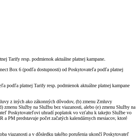
tnej Tarify resp. podmienok aktuálne platnej kampane.
ct Box 6 (podľa dostupnosti) od Poskytovateľa podľa platnej
a podľa platnej Tarify resp. podmienok aktuálne platnej kampane
 Zmluvy z iných ako zákonných dôvodov, (b) zmenu Zmluvy
(d) zmenu Služby na Službu bez viazanosti, alebo (e) zmenu Služby na
vateľ Poskytovateľovi uhradí poplatok vo vzťahu k takejto Službe vo
R a PM predstavuje počet začatých kalendárnych mesiacov, ktoré
oba viazanosti a v dôsledku takého porušenia ukončí Poskytovateľ