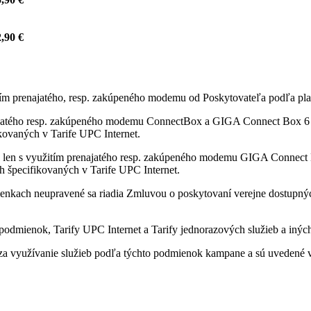
,90 €
itím prenajatého, resp. zakúpeného modemu od Poskytovateľa podľa pla
ajatého resp. zakúpeného modemu ConnectBox a GIGA Connect Box 6 od
fikovaných v Tarife UPC Internet.
 len s využitím prenajatého resp. zakúpeného modemu GIGA Connect B
ách špecifikovaných v Tarife UPC Internet.
enkach neupravené sa riadia Zmluvou o poskytovaní verejne dostupných 
odmienok, Tarify UPC Internet a Tarify jednorazových služieb a iných
a využívanie služieb podľa týchto podmienok kampane a sú uvedené v