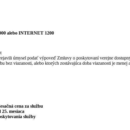
00 alebo INTERNET 1200
t
bo prejavili úmysel podať výpoveď Zmluvy o poskytovaní verejne dostupn
užbu bez viazanosti, alebo ktorých zostávajúca doba viazanosti je menej 
esačná cena za službu
 25. mesiaca
oskytovania služby