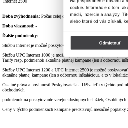
Na prispôsobenie obsahu a r
Internet 2500
32,90 €
cookie. Informácie o tom, ak
médií, inzercie a analýzy. Tí
Doba zvýhodnenia:
Počas celej doby využívania Služby podľa pod
alebo ktoré od vás získali, k
Doba viazanosti
: -
Ďalšie podmienky
:
Odmietnuť
Službu Internet je možné poskytovať len s využitím prenajatého, re
Službu UPC Internet 1000 je možné poskytovať len s využitím pre
Tarify resp. podmienok aktuálne platnej kampane (len s odbornou inšta
Služby UPC Internet 1200 a UPC Internet 2500 je možné poskytovať
aktuálne platnej kampane (len s odbornou inštaláciou), a to v lokalit
Ostatné práva a povinnosti Poskytovateľa a Užívateľa v týchto podmi
obchodných
podmienok na poskytovanie verejne dostupných služieb, Osobitných p
Ceny v týchto podmienkach kampane predstavujú mesačné poplatky z