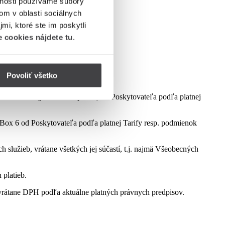
vnosti používame súbory
om v oblasti sociálnych
mi, ktoré ste im poskytli
 cookies nájdete tu
.
Povoliť všetko
dmienok aktuálne platnej kampane.
ct Box 6 (podľa dostupnosti) od Poskytovateľa podľa platnej
ox 6 od Poskytovateľa podľa platnej Tarify resp. podmienok
služieb, vrátane všetkých jej súčastí, t.j. najmä Všeobecných
 platieb.
rátane DPH podľa aktuálne platných právnych predpisov.