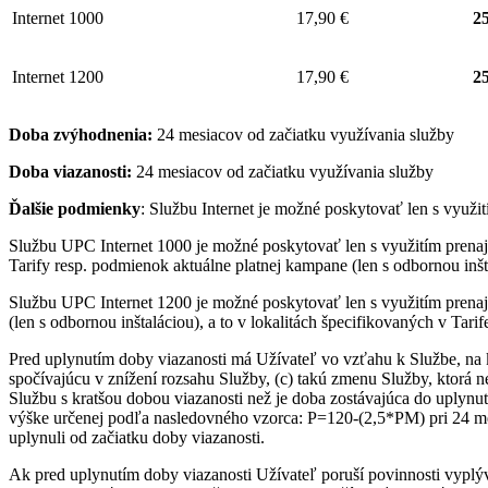
Internet 1000
17,90 €
25
Internet 1200
17,90 €
25
Doba zvýhodnenia:
24 mesiacov od začiatku využívania služby
Doba viazanosti:
24 mesiacov od začiatku využívania služby
Ďalšie podmienky
: Službu Internet je možné poskytovať len s využ
Službu UPC Internet 1000 je možné poskytovať len s využitím pre
Tarify resp. podmienok aktuálne platnej kampane (len s odbornou inšta
Službu UPC Internet 1200 je možné poskytovať len s využitím pren
(len s odbornou inštaláciou), a to v lokalitách špecifikovaných v Tari
Pred uplynutím doby viazanosti má Užívateľ vo vzťahu k Službe, na 
spočívajúcu v znížení rozsahu Služby, (c) takú zmenu Služby, ktorá 
Službu s kratšou dobou viazanosti než je doba zostávajúca do uplynut
výške určenej podľa nasledovného vzorca: P=120-(2,5*PM) pri 24 me
uplynuli od začiatku doby viazanosti.
Ak pred uplynutím doby viazanosti Užívateľ poruší povinnosti vyplý