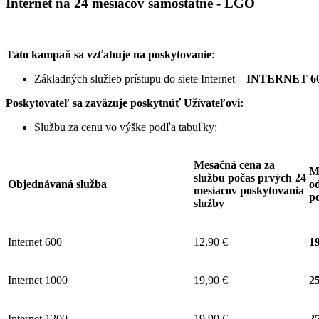
Internet na 24 mesiacov samostatne - LGO
Táto kampaň sa vzťahuje na poskytovanie
:
Základných služieb prístupu do siete Internet –
INTERNET 60
Poskytovateľ sa zaväzuje
poskytnúť Užívateľovi:
Službu za cenu vo výške podľa tabuľky:
Mesačná cena za
M
službu počas prvých 24
Objednávaná služba
od
mesiacov poskytovania
p
služby
Internet 600
12,90 €
19
Internet 1000
19,90 €
25
Internet 1200
19,90 €
25