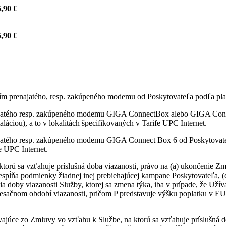
,90 €
,90 €
itím prenajatého, resp. zakúpeného modemu od Poskytovateľa podľa pla
najatého resp. zakúpeného modemu GIGA ConnectBox alebo GIGA Conne
láciou), a to v lokalitách špecifikovaných v Tarife UPC Internet.
ajatého resp. zakúpeného modemu GIGA Connect Box 6 od Poskytovateľ
fe UPC Internet.
ktorú sa vzťahuje príslušná doba viazanosti, právo na (a) ukončenie
nespĺňa podmienky žiadnej inej prebiehajúcej kampane Poskytovateľa, 
ia doby viazanosti Služby, ktorej sa zmena týka, iba v prípade, že Uží
sačnom období viazanosti, pričom P predstavuje výšku poplatku v EU
vajúce zo Zmluvy vo vzťahu k Službe, na ktorú sa vzťahuje príslušná d