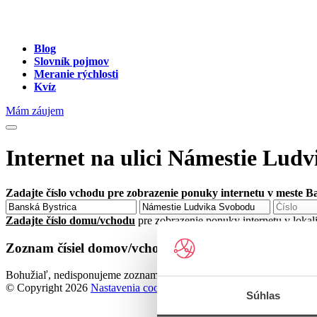
Blog
Slovník pojmov
Meranie rýchlosti
Kvíz
Mám záujem
Internet na ulici Námestie Lud
Zadajte číslo vchodu pre zobrazenie ponuky internetu v meste B
Zadajte číslo domu/vchodu
pre zobrazenie ponuky internetu v lokal
Zoznam čísiel domov/vchodov na ulici Námestie Lud
Bohužiaľ, nedisponujeme zoznamom dostupných čísiel vchodov na ul
© Copyright 2026
Nastavenia cookies
Súhlas