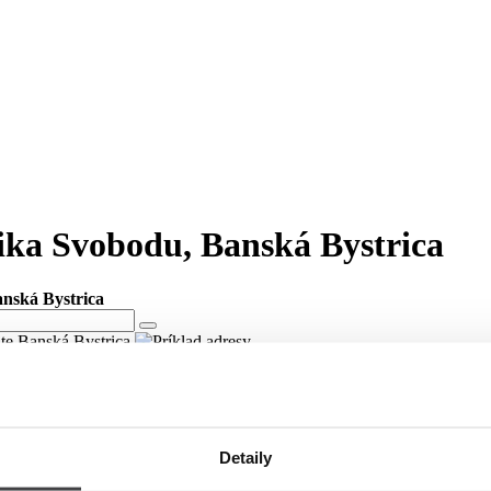
vika Svobodu, Banská Bystrica
anská Bystrica
ite Banská Bystrica
vika Svobodu v meste Banská Bystrica
ici Námestie Ludvika Svobodu v meste Banská Bystrica.
Detaily