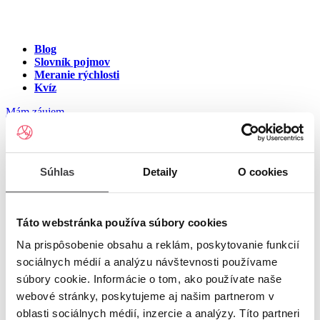
Blog
Slovník pojmov
Meranie rýchlosti
Kvíz
Mám záujem
Internet na ulici Mičinská
Súhlas
Detaily
O cookies
cesta, Banská Bystrica
Zadajte číslo vchodu pre zobrazenie ponuky internetu v meste
Táto webstránka používa súbory cookies
Banská Bystrica
Na prispôsobenie obsahu a reklám, poskytovanie funkcií
sociálnych médií a analýzu návštevnosti používame
Zadajte číslo domu/vchodu
pre zobrazenie ponuky internetu v
súbory cookie. Informácie o tom, ako používate naše
lokalite Banská Bystrica
webové stránky, poskytujeme aj našim partnerom v
oblasti sociálnych médií, inzercie a analýzy. Títo partneri
Zoznam čísiel domov/vchodov na ulici Mičinská