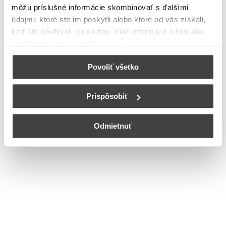
môžu príslušné informácie skombinovať s ďalšími
cesta v meste Banská Bystrica
údajmi, ktoré ste im poskytli alebo ktoré od vás získali,
Bohužiaľ, nedisponujeme zoznamom dostupných čísiel vchodov na
keď ste používali ich služby. Viac informácií o tom
ako
ulici Mičinská cesta v meste Banská Bystrica.
používame cookies nájdete tu
.
© Copyright 2026
Nastavenia cookies
Povoliť všetko
Prispôsobiť
Odmietnuť