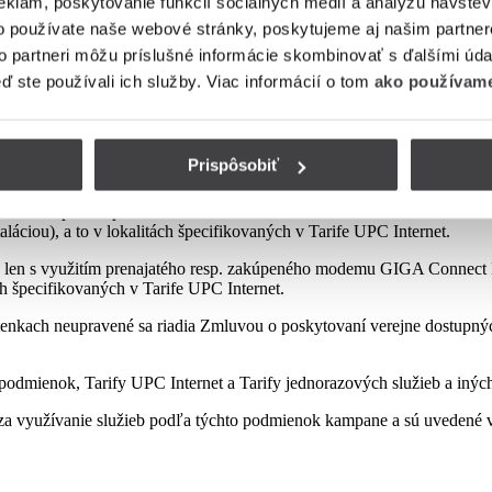
eklám, poskytovanie funkcií sociálnych médií a analýzu návšte
o používate naše webové stránky, poskytujeme aj našim partner
to partneri môžu príslušné informácie skombinovať s ďalšími údaj
mienok tejto kampane
eď ste používali ich služby. Viac informácií o tom
ako používame
Prispôsobiť
sp. zakúpeného modemu od Poskytovateľa podľa platnej Tarify resp. po
najatého resp. zakúpeného modemu GIGA ConnectBox alebo GIGA Conne
láciou), a to v lokalitách špecifikovaných v Tarife UPC Internet.
 len s využitím prenajatého resp. zakúpeného modemu GIGA Connect B
ách špecifikovaných v Tarife UPC Internet.
enkach neupravené sa riadia Zmluvou o poskytovaní verejne dostupných 
odmienok, Tarify UPC Internet a Tarify jednorazových služieb a iných
a využívanie služieb podľa týchto podmienok kampane a sú uvedené v