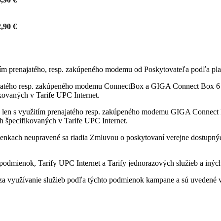
,90 €
itím prenajatého, resp. zakúpeného modemu od Poskytovateľa podľa pla
ajatého resp. zakúpeného modemu ConnectBox a GIGA Connect Box 6 od
fikovaných v Tarife UPC Internet.
 len s využitím prenajatého resp. zakúpeného modemu GIGA Connect B
ách špecifikovaných v Tarife UPC Internet.
enkach neupravené sa riadia Zmluvou o poskytovaní verejne dostupných 
odmienok, Tarify UPC Internet a Tarify jednorazových služieb a iných
a využívanie služieb podľa týchto podmienok kampane a sú uvedené v