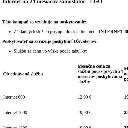
Internet na 24 mesiacov samostatne - LGO
Táto kampaň sa vzťahuje na poskytovanie
:
Základných služieb prístupu do siete Internet –
INTERNET 60
Poskytovateľ sa zaväzuje
poskytnúť Užívateľovi:
Službu za cenu vo výške podľa tabuľky:
Mesačná cena za
M
službu počas prvých 24
Objednávaná služba
od
mesiacov poskytovania
p
služby
Internet 600
12,90 €
19
Internet 1000
19,90 €
25
Internet 1200
19,90 €
25