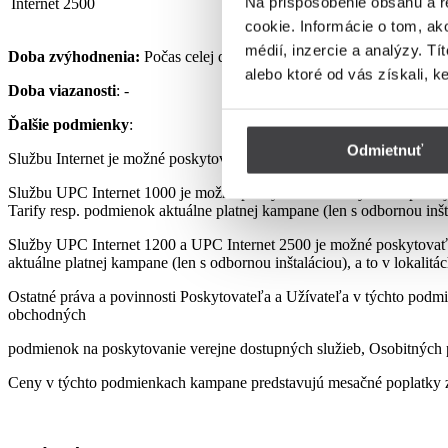
Na prispôsobenie obsahu a r
Internet 2500
32,90 €
cookie. Informácie o tom, ak
médií, inzercie a analýzy. Tí
Doba zvýhodnenia:
Počas celej doby využívania Služby podľa pod
alebo ktoré od vás získali, k
Doba viazanosti
: -
Ďalšie podmienky
:
Odmietnuť
Službu Internet je možné poskytovať len s využitím prenajatého, re
Službu UPC Internet 1000 je možné poskytovať len s využitím pre
Tarify resp. podmienok aktuálne platnej kampane (len s odbornou inšta
Služby UPC Internet 1200 a UPC Internet 2500 je možné poskytovať
aktuálne platnej kampane (len s odbornou inštaláciou), a to v lokalit
Ostatné práva a povinnosti Poskytovateľa a Užívateľa v týchto podmi
obchodných
podmienok na poskytovanie verejne dostupných služieb, Osobitných p
Ceny v týchto podmienkach kampane predstavujú mesačné poplatky z