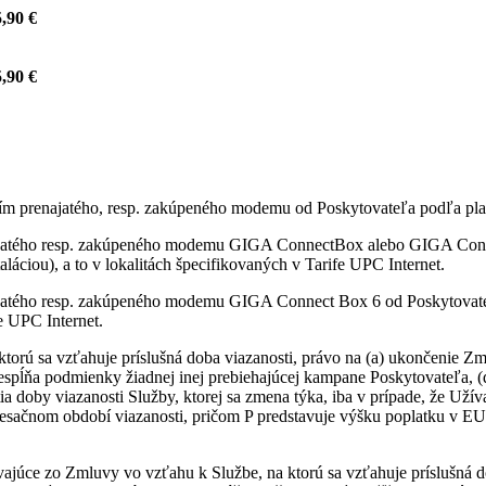
,90 €
,90 €
itím prenajatého, resp. zakúpeného modemu od Poskytovateľa podľa pla
najatého resp. zakúpeného modemu GIGA ConnectBox alebo GIGA Conne
láciou), a to v lokalitách špecifikovaných v Tarife UPC Internet.
ajatého resp. zakúpeného modemu GIGA Connect Box 6 od Poskytovateľ
fe UPC Internet.
ktorú sa vzťahuje príslušná doba viazanosti, právo na (a) ukončenie
nespĺňa podmienky žiadnej inej prebiehajúcej kampane Poskytovateľa, 
ia doby viazanosti Služby, ktorej sa zmena týka, iba v prípade, že Uží
sačnom období viazanosti, pričom P predstavuje výšku poplatku v EU
vajúce zo Zmluvy vo vzťahu k Službe, na ktorú sa vzťahuje príslušná d