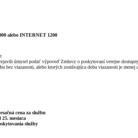
00 alebo INTERNET 1200
t
bo prejavili úmysel podať výpoveď Zmluvy o poskytovaní verejne dostupn
užbu bez viazanosti, alebo ktorých zostávajúca doba viazanosti je menej 
esačná cena za službu
 25. mesiaca
oskytovania služby