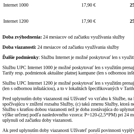
Internet 1000
17,90 €
25
Internet 1200
17,90 €
25
Doba zvýhodnenia:
24 mesiacov od začiatku využívania služby
Doba viazanosti:
24 mesiacov od začiatku využívania služby
Ďalšie podmienky
: Službu Internet je možné poskytovať len s využ
Službu UPC Internet 1000 je možné poskytovať len s využitím pre
Tarify resp. podmienok aktuálne platnej kampane (len s odbornou inšta
Službu UPC Internet 1200 je možné poskytovať len s využitím pren
(len s odbornou inštaláciou), a to v lokalitách špecifikovaných v Tari
Pred uplynutím doby viazanosti má Užívateľ vo vzťahu k Službe, na 
spočívajúcu v znížení rozsahu Služby, (c) takú zmenu Služby, ktorá 
Službu s kratšou dobou viazanosti než je doba zostávajúca do uplynut
výške určenej podľa nasledovného vzorca: P=120-(2,5*PM) pri 24 me
uplynuli od začiatku doby viazanosti.
Ak pred uplynutím doby viazanosti Užívateľ poruší povinnosti vyplý