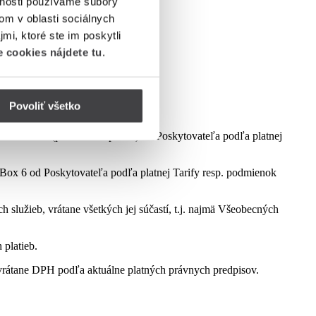
vnosti používame súbory
om v oblasti sociálnych
mi, ktoré ste im poskytli
 cookies nájdete tu
.
Povoliť všetko
dmienok aktuálne platnej kampane.
ct Box 6 (podľa dostupnosti) od Poskytovateľa podľa platnej
ox 6 od Poskytovateľa podľa platnej Tarify resp. podmienok
služieb, vrátane všetkých jej súčastí, t.j. najmä Všeobecných
 platieb.
rátane DPH podľa aktuálne platných právnych predpisov.