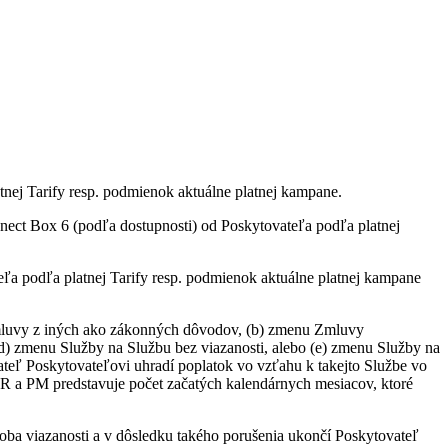
tnej Tarify resp. podmienok aktuálne platnej kampane.
ct Box 6 (podľa dostupnosti) od Poskytovateľa podľa platnej
a podľa platnej Tarify resp. podmienok aktuálne platnej kampane
 Zmluvy z iných ako zákonných dôvodov, (b) zmenu Zmluvy
(d) zmenu Služby na Službu bez viazanosti, alebo (e) zmenu Služby na
vateľ Poskytovateľovi uhradí poplatok vo vzťahu k takejto Službe vo
R a PM predstavuje počet začatých kalendárnych mesiacov, ktoré
oba viazanosti a v dôsledku takého porušenia ukončí Poskytovateľ