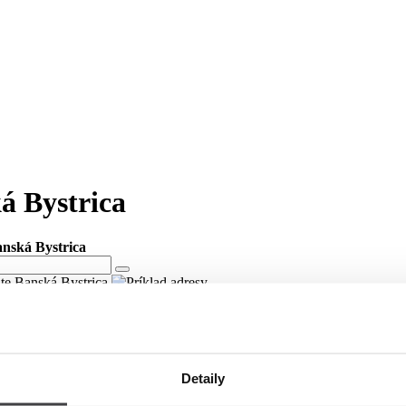
ká Bystrica
anská Bystrica
ite Banská Bystrica
te Banská Bystrica
ici Banícka v meste Banská Bystrica.
Detaily