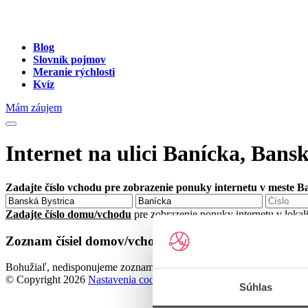
Blog
Slovník pojmov
Meranie rýchlosti
Kvíz
Mám záujem
Internet na ulici Banícka, Bans
Zadajte číslo vchodu pre zobrazenie ponuky internetu v meste B
Zadajte číslo domu/vchodu
pre zobrazenie ponuky internetu v lokal
Zoznam čísiel domov/vchodov na ulici Banícka v mes
Bohužiaľ, nedisponujeme zoznamom dostupných čísiel vchodov na ul
© Copyright 2026
Nastavenia cookies
Súhlas