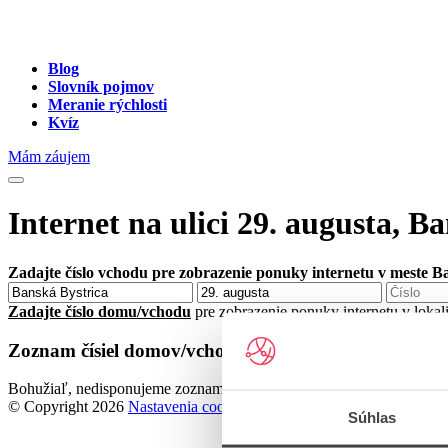
Blog
Slovník pojmov
Meranie rýchlosti
Kvíz
Mám záujem
Internet na ulici 29. augusta, B
Zadajte číslo vchodu pre zobrazenie ponuky internetu v meste B
Zadajte číslo domu/vchodu
pre zobrazenie ponuky internetu v lokal
Zoznam čísiel domov/vchodov na ulici 29. augusta v 
Bohužiaľ, nedisponujeme zoznamom dostupných čísiel vchodov na uli
© Copyright 2026
Nastavenia cookies
Súhlas