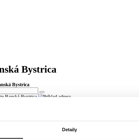
anská Bystrica
anská Bystrica
ite Banská Bystrica
meste Banská Bystrica
ci 29. augusta v meste Banská Bystrica.
Detaily